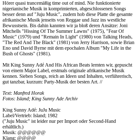
Hörer quasi trancemäßig time out of mind. Nie funktionierte
nigerianische Musik in komprimierten, abgeschlossenen Songs
besser denn auf "Juju Music", zudem hob diese Platte die gesamte
afrikanische Musik jenseits von Reggae und Jazz ins westliche
Bewusstsein. Bis dahin kannten wir ja bloß deren Ansätze: Joni
Mitchells "Hissing Of The Summer Lawns" (1975), "Fear Of
Music" (1979) und "Remain In Light" (1980) von Talking Heads,
"The Red And The Black" (1981) von Jerry Harrison, sowie Brian
Eno und David Byrne mit dem epochalen Album "My Life in the
Bush of Ghosts" (1981).
Mit King Sunny Adé And His African Beats lernten wir, gepuscht
von einem Major Label, erstmals originale afrikanische Musik
kennen. Sieben Songs, reich an Ideen und Inhalten, verführerisch,
gut tanzbar, kurzum: Party-Musik der besten Art. //
Text: Manfred Horak
Fotos: Island; King Sunny Ade Archiv
King Sunny Adé: JuJu Music
Label/Vertrieb: Island; 1982
("Juju Music" ist leider nur per Import oder Second-Hand
erhältlich.)
Musik: @@@@@@
Klang: @@@@