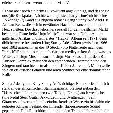
erleben zu dürfen - wenn auch nur via TV.
Es war aber noch ein drittes Live-Event angekündigt, und das sagte
uns (die Rockpalast Nächte waren ja stets Party-Time) nichts: eine
17-köpfige (!) Band aus Nigeria namens King Sunny Adé And His
African Beats, die sich in erwähnter Nacht in Trance und in mein
Herz spielten. Die dazugehörige, speziell für den westlichen Markt
bestimmte Platte heißt "Juju Music", sie war sein Debüt-Album
außerhalb Afrikas und sein erstes "Tracks"-Album seit 1971, denn
üblicherweise bestanden King Sunny Adés Alben (zwischen 1966
und 1982 immerhin an die 40 Stück!) pro Plattenseite nach dem
"stretch"-Prinzip aus einem überlangen medley-esken Song, was das
Wesen von Juju-Musik ausmacht. Juju-Musik basiert auf dem Ruf-
Antwort Komplex zwischen den sprechenden Trommeln und den
Sängern und tauchte erstmals in den 1920er Jahren auf. Mittlerweile
spielen elektrische Gitarren und auch Synthesizer eine dominierende
Rolle.
Sunda Adeniyi, so King Sunny Adés richtiger Name, orientiert sich
stark an der afrikanischen Stammesmusik, platziert neben den
"klassischen" Instrumenten (wie Talking Drums) auch westliche
(wie Pedal Steel Guitar, Akkordeon und Synthesizer). Sein
Gitarrenspiel vermittelt in beeindruckendster Weise ein bis dahin nie
gehörtes African Feeling, der flirrende, fluoreszierende Sound
gepaart mit Dub-Einschüben und eben den Trommelchören holt die