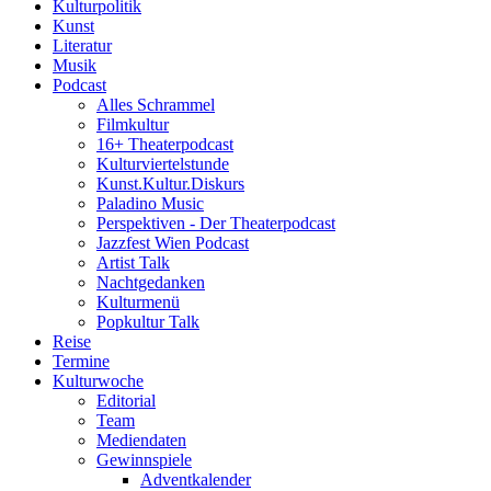
Kulturpolitik
Kunst
Literatur
Musik
Podcast
Alles Schrammel
Filmkultur
16+ Theaterpodcast
Kulturviertelstunde
Kunst.Kultur.Diskurs
Paladino Music
Perspektiven - Der Theaterpodcast
Jazzfest Wien Podcast
Artist Talk
Nachtgedanken
Kulturmenü
Popkultur Talk
Reise
Termine
Kulturwoche
Editorial
Team
Mediendaten
Gewinnspiele
Adventkalender