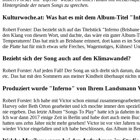
Hintergründe der neuen Songs zu sprechen.
Kulturwoche.at: Was hat es mit dem Album-Titel "Inf
Robert Forster: Das bezieht sich auf das Titelstück "Inferno (Brisba
den Klang von diesem Wort, und dachte, das wäre ein guter Album-Tite
Temperaturen! Das hat mich an Brisbane erinnert, dort kann es im S
die Platte hat für mich etwas sehr Freches, Wagemutiges, Kühnes! Und 
Bezieht sich der Song auch auf den Klimawandel?
Robert Forster: Auf jeden Fall! Der Song an sich dreht sich darum, 
etc. Das hat mit den Sommern aus meiner Kindheit überhaupt nichts meh
Produziert wurde "Inferno" von Ihrem Landsmann Vi
Robert Forster: Ich habe mit Victor schon einmal zusammengearbeitet
Harvey oder Beth Orton gearbeitet und ich mochte immer den spezielle
nie ergeben. Das letzte Album "Songs To Play" hatte ich ja daheim 
Ich war dann 2017 einige Zeit in Berlin und habe dort auch mein Buc
hatten uns zehn Jahre nicht mehr gesehen! Victor ist vor vier Jahren 
wieder Victor eingefallen und ich habe beschlossen, das Album in B