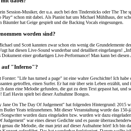
 mit dabei?
ein Session-Musiker, der u.a. auch bei den Tindersticks oder The The 
Play“ schon mit dabei. Als Pianist hat uns Michael Mühlhaus, der sc
rin Bäumler hat Geige gespielt und die Backing Vocals eingesungen.
ufgenommen worden sind?
t! Michael und Scott kannten zwar schon ein wenig die Grundelemente d
ugt hat diesen Live-Sound wunderbar und detailliert eingefangen! „In
as Dokument einer großartigen Live-Performance! Man kann bei diese
s auf "Inferno"?
 Forster: "Life has turned a page" ist eine wahre Geschichte! Ich hab
ssanten getroffen, einen Surfer. Er hat mir über sein Leben erzählt, un
ch dann eine Melodie gefunden, die gut zu dem Text gepasst hat, und
! Earl Havin spielt bei dieser Aufnahme Bongos.
y Jane On The Day Of Judgement" hat folgenden Hintergrund: 2015 wu
m Butler Yeats teilzunehmen. Mit dieser Veranstaltung wurde das 150-jä
r/Songwriter wurden dazu eingeladen bzw. wurden wir dazu eingelade
 Judgement" war eines dieser Gedichte und es passte überraschenderwe
t genau die Melodie, die man jetzt auf dieser Aufnahme hört! Ich bin 
 Konzert aufgeführt. Das hat wunderbar funktioniert. Darum wollte ic