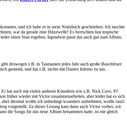
ergekommen, und ich habe es in mein Notizbuch geschrieben. Ich mochte
hmen, war da gerade eine Hitzewelle! Es herrschten fast tropische
wieder einen Sinn ergeben. Irgendwie passt das auch gut zum Album,
s gibt deswegen z.B. in Tasmanien jedes Jahr auch große Buschfeuer
sch gemeint, und hat z.B. nichts mit Dantes Inferno zu tun.
 Er hat auch mit vielen anderen Künstlern wie z.B. Nick Cave, PJ
on früher wieder mit Victor zusammenarbeiten, aber leider hat es sich
 aber diesmal wollte ich unbedingt woanders aufnehmen, wollte raus!
erg vorgestellt. Zu dieser Lesung kam dann auch Victor vorbei, wir
 dann die Songs für das neue Album beisammen hatte, ist mir gleich