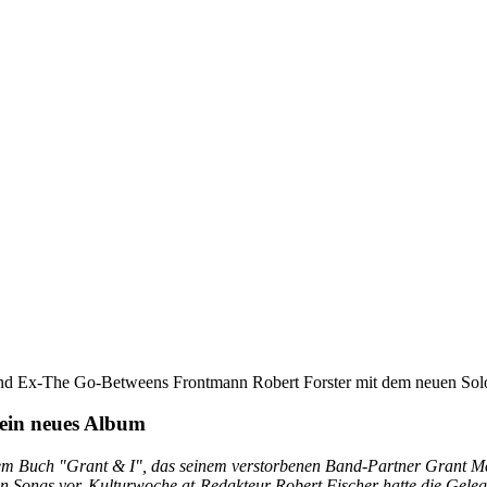
und Ex-The Go-Betweens Frontmann Robert Forster mit dem neuen Solo
 ein neues Album
m Buch "Grant & I", das seinem verstorbenen Band-Partner Grant Mc
en Songs vor. Kulturwoche.at-Redakteur Robert Fischer hatte die Geleg