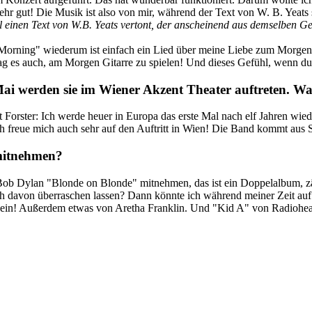
sehr gut! Die Musik ist also von mir, während der Text von W. B. Yeats 
 einen Text von W.B. Yeats vertont, der anscheinend aus demselben G
Morning" wiederum ist einfach ein Lied über meine Liebe zum Morgen.
g es auch, am Morgen Gitarre zu spielen! Und dieses Gefühl, wenn du 
ai werden sie im Wiener Akzent Theater auftreten. W
 Forster: Ich werde heuer in Europa das erste Mal nach elf Jahren wied
h freue mich auch sehr auf den Auftritt in Wien! Die Band kommt aus
 mitnehmen?
ob Dylan "Blonde on Blonde" mitnehmen, das ist ein Doppelalbum, zähl
ch davon überraschen lassen? Dann könnte ich während meiner Zeit auf
l sein! Außerdem etwas von Aretha Franklin. Und "Kid A" von Radiohe