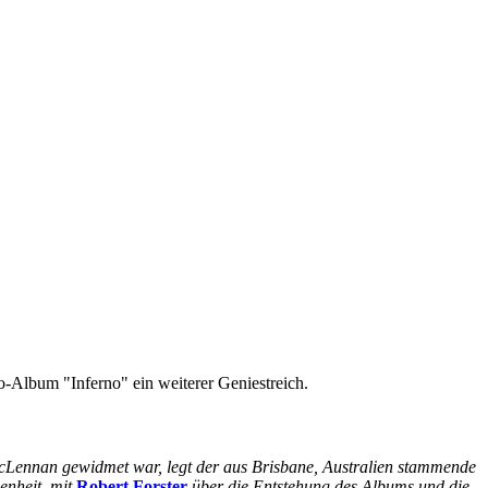
-Album "Inferno" ein weiterer Geniestreich.
Lennan gewidmet war, legt der aus Brisbane, Australien stammende
enheit, mit
Robert Forster
über die Entstehung des Albums und die