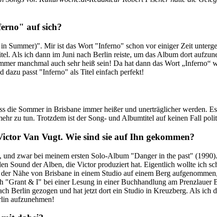
erno" auf sich?
ne in Summer)". Mir ist das Wort "Inferno" schon vor einiger Zeit unt
l. Als ich dann im Juni nach Berlin reiste, um das Album dort aufzune
ommer manchmal auch sehr heiß sein! Da hat dann das Wort „Inferno“ 
dazu passt "Inferno" als Titel einfach perfekt!
dass die Sommer in Brisbane immer heißer und unerträglicher werden. E
r zu tun. Trotzdem ist der Song- und Albumtitel auf keinen Fall politi
ctor Van Vugt. Wie sind sie auf Ihn gekommen?
, und zwar bei meinem ersten Solo-Album "Danger in the past" (1990).
n Sound der Alben, die Victor produziert hat. Eigentlich wollte ich sch
in der Nähe von Brisbane in einem Studio auf einem Berg aufgenommen,
h "Grant & I" bei einer Lesung in einer Buchhandlung am Prenzlauer B
nach Berlin gezogen und hat jetzt dort ein Studio in Kreuzberg. Als ich
erlin aufzunehmen!