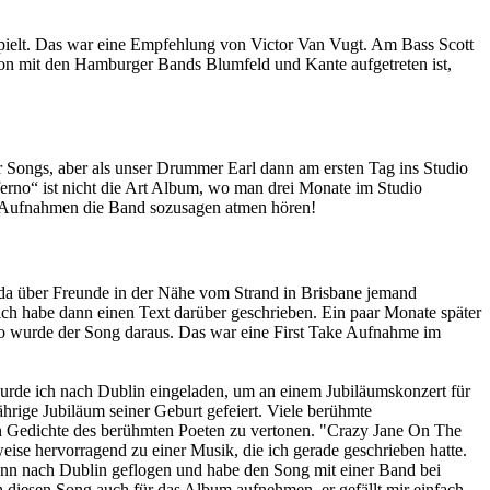
spielt. Das war eine Empfehlung von Victor Van Vugt. Am Bass Scott
hon mit den Hamburger Bands Blumfeld und Kante aufgetreten ist,
er Songs, aber als unser Drummer Earl dann am ersten Tag ins Studio
ferno“ ist nicht die Art Album, wo man drei Monate im Studio
n Aufnahmen die Band sozusagen atmen hören!
e da über Freunde in der Nähe vom Strand in Brisbane jemand
d ich habe dann einen Text darüber geschrieben. Ein paar Monate später
 so wurde der Song daraus. Das war eine First Take Aufnahme im
rde ich nach Dublin eingeladen, um an einem Jubiläumskonzert für
hrige Jubiläum seiner Geburt gefeiert. Viele berühmte
n Gedichte des berühmten Poeten zu vertonen. "Crazy Jane On The
ise hervorragend zu einer Musik, die ich gerade geschrieben hatte.
dann nach Dublin geflogen und habe den Song mit einer Band bei
h diesen Song auch für das Album aufnehmen, er gefällt mir einfach