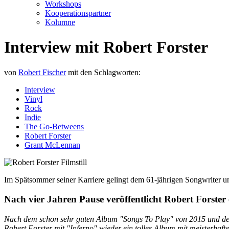
Workshops
Kooperationspartner
Kolumne
Interview mit Robert Forster
von
Robert Fischer
mit den Schlagworten:
Interview
Vinyl
Rock
Indie
The Go-Betweens
Robert Forster
Grant McLennan
Im Spätsommer seiner Karriere gelingt dem 61-jährigen Songwriter 
Nach vier Jahren Pause veröffentlicht Robert Forster
Nach dem schon sehr guten Album "Songs To Play" von 2015 und de
Robert Forster mit "Inferno" wieder ein tolles Album mit meisterhaft