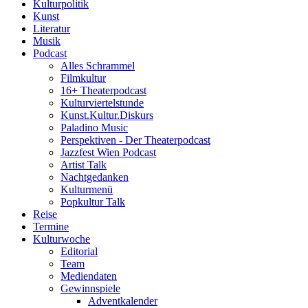
Kulturpolitik
Kunst
Literatur
Musik
Podcast
Alles Schrammel
Filmkultur
16+ Theaterpodcast
Kulturviertelstunde
Kunst.Kultur.Diskurs
Paladino Music
Perspektiven - Der Theaterpodcast
Jazzfest Wien Podcast
Artist Talk
Nachtgedanken
Kulturmenü
Popkultur Talk
Reise
Termine
Kulturwoche
Editorial
Team
Mediendaten
Gewinnspiele
Adventkalender