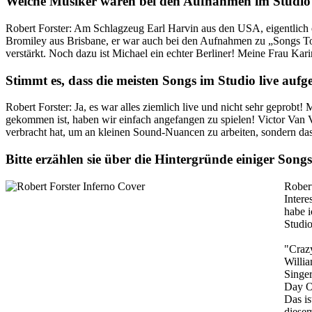
Welche Musiker waren bei den Aufnahmen im Studio
Robert Forster: Am Schlagzeug Earl Harvin aus den USA, eigentlich 
Bromiley aus Brisbane, er war auch bei den Aufnahmen zu „Songs To 
verstärkt. Noch dazu ist Michael ein echter Berliner! Meine Frau Ka
Stimmt es, dass die meisten Songs im Studio live a
Robert Forster: Ja, es war alles ziemlich live und nicht sehr geprob
gekommen ist, haben wir einfach angefangen zu spielen! Victor Van V
verbracht hat, um an kleinen Sound-Nuancen zu arbeiten, sondern d
Bitte erzählen sie über die Hintergründe einiger Song
Robert
Intere
habe i
Studio
"Craz
Willia
Singe
Day Of
Das is
diesem