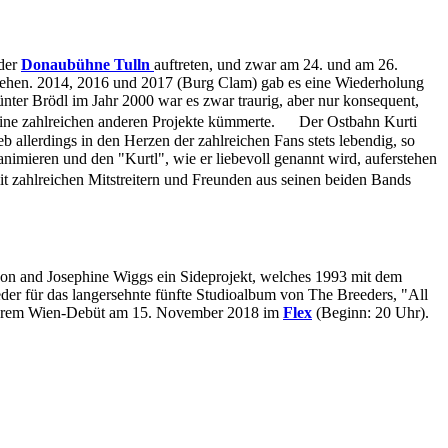
 der
Donaubühne Tulln
auftreten, und zwar am 24. und am 26.
rstehen. 2014, 2016 und 2017 (Burg Clam) gab es eine Wiederholung
nter Brödl im Jahr 2000 war es zwar traurig, aber nur konsequent,
um seine zahlreichen anderen Projekte kümmerte. Der Ostbahn Kurti
 allerdings in den Herzen der zahlreichen Fans stets lebendig, so
imieren und den "Kurtl", wie er liebevoll genannt wird, auferstehen
 zahlreichen Mitstreitern und Freunden aus seinen beiden Bands
rson and Josephine Wiggs ein Sideprojekt, welches 1993 mit dem
eder für das langersehnte fünfte Studioalbum von The Breeders, "All
t Ihrem Wien-Debüt am 15. November 2018 im
Flex
(Beginn: 20 Uhr).