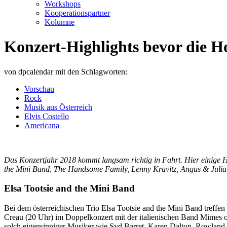
Workshops
Kooperationspartner
Kolumne
Konzert-Highlights bevor die
von
dpcalendar
mit den Schlagworten:
Vorschau
Rock
Musik aus Österreich
Elvis Costello
Americana
Das Konzertjahr 2018 kommt langsam richtig in Fahrt. Hier einige H
the Mini Band, The Handsome Family, Lenny Kravitz, Angus & Julia S
Elsa Tootsie and the Mini Band
Bei dem österreichischen Trio Elsa Tootsie and the Mini Band treffe
Creau (20 Uhr) im Doppelkonzert mit der italienischen Band Mimes of
solch eigensinniger Musiker wie Syd Barret, Karen Dalton, Rowland 