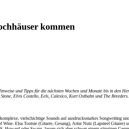
 Hochhäuser kommen
inweise und Tipps für die nächsten Wochen und Monate bis in den Herb
tone, Elvis Costello, Eels, Calexico, Kurt Ostbahn und The Breeders.
n komplexe, vielschichtige Sounds auf ausdrucksstarkes Songwriting u
 Wine. Elsa Tootsie (Gitarre, Gesang), Artur Nutz (Lapsteel Gitarre)
S. Howard oder Swans, lassen sich aber schwer einem gängigen Genre 