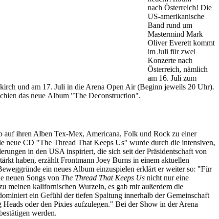
nach Österreich! Die
US-amerikanische
Band rund um
Mastermind Mark
Oliver Everett kommt
im Juli für zwei
Konzerte nach
Österreich, nämlich
am 16. Juli zum
dkirch und am 17. Juli in die Arena Open Air (Beginn jeweils 20 Uhr).
rschien das neue Album "The Deconstruction".
co auf ihren Alben Tex-Mex, Americana, Folk und Rock zu einer
ie neue CD "The Thread That Keeps Us" wurde durch die intensiven,
erungen in den USA inspiriert, die sich seit der Präsidentschaft von
ärkt haben, erzählt Frontmann Joey Burns in einem aktuellen
Beweggründe ein neues Album einzuspielen erklärt er weiter so: "Für
die neuen Songs von
The Thread That Keeps Us
nicht nur eine
 meinen kalifornischen Wurzeln, es gab mir außerdem die
dominiert ein Gefühl der tiefen Spaltung innerhalb der Gemeinschaft
ng Heads oder den Pixies aufzulegen." Bei der Show in der Arena
bestätigen werden.