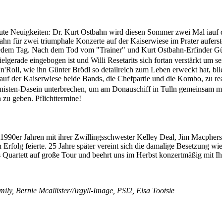
te Neuigkeiten: Dr. Kurt Ostbahn wird diesen Sommer zwei Mal iauf
tbahn für zwei triumphale Konzerte auf der Kaiserwiese im Prater aufe
t jedem Tag. Nach dem Tod vom "Trainer" und Kurt Ostbahn-Erfinder Gü
Zielgerade eingebogen ist und Willi Resetarits sich fortan verstärkt 
oll, wie ihn Günter Brödl so detailreich zum Leben erweckt hat, blieb
uf der Kaiserwiese beide Bands, die Chefpartie und die Kombo, zu rean
isten-Dasein unterbrechen, um am Donauschiff in Tulln gemeinsam mit
zu geben. Pflichttermine!
n 1990er Jahren mit ihrer Zwillingsschwester Kelley Deal, Jim Macphe
rfolg feierte. 25 Jahre später vereint sich die damalige Besetzung wi
s Quartett auf große Tour und beehrt uns im Herbst konzertmäßig mi
y, Bernie Mcallister/Argyll-Image, PSI2, Elsa Tootsie