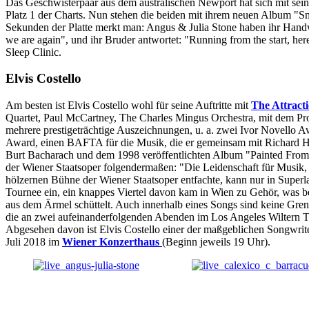
Das Geschwisterpaar aus dem australischen Newport hat sich mit seine
Platz 1 der Charts. Nun stehen die beiden mit ihrem neuen Album "Sn
Sekunden der Platte merkt man: Angus & Julia Stone haben ihr Handwerk
we are again", und ihr Bruder antwortet: "Running from the start, h
Sleep Clinic.
Elvis Costello
Am besten ist Elvis Costello wohl für seine Auftritte mit
The Attract
Quartet, Paul McCartney, The Charles Mingus Orchestra, mit dem P
mehrere prestigeträchtige Auszeichnungen, u. a. zwei Ivor Novello A
Award, einen BAFTA für die Musik, die er gemeinsam mit Richard Ha
Burt Bacharach und dem 1998 veröffentlichten Album "Painted From 
der Wiener Staatsoper folgendermaßen: "Die Leidenschaft für Musik,
hölzernen Bühne der Wiener Staatsoper entfachte, kann nur in Super
Tournee ein, ein knappes Viertel davon kam in Wien zu Gehör, was bede
aus dem Ärmel schüttelt. Auch innerhalb eines Songs sind keine Gren
die an zwei aufeinanderfolgenden Abenden im Los Angeles Wiltern Theat
Abgesehen davon ist Elvis Costello einer der maßgeblichen Songwrite
Juli 2018 im
Wiener Konzerthaus
(Beginn jeweils 19 Uhr).