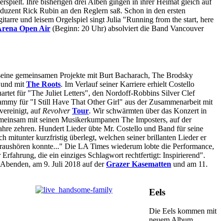
pielt. Ihre bisherigen drei Alben gingen in ihrer Heimat gleich auf
roduzent Rick Rubin an den Reglern saß. Schon in den ersten
tarre und leisem Orgelspiel singt Julia "Running from the start, here
rena Open Air
(Beginn: 20 Uhr) absolviert die Band Vancouver
seine gemeinsamen Projekte mit Burt Bacharach, The Brodsky
t und mit
The Roots
. Im Verlauf seiner Karriere erhielt Costello
tet für "The Juliet Letters", den Nordoff-Robbins Silver Clef
mmy für "I Still Have That Other Girl" aus der Zusammenarbeit mit
ereinigt, auf
Revolver
Tour
. Wir schwärmten über das Konzert in
gemeinsam mit seinen Musikerkumpanen The Imposters, auf der
hre zehren. Hundert Lieder übte Mr. Costello und Band für seine
 mitunter kurzfristig überlegt, welchen seiner brillanten Lieder er
s raushören konnte..." Die LA Times wiederum lobte die Performance,
rfahrung, die ein einziges Schlagwort rechtfertigt: Inspirierend".
i Abenden, am 9. Juli 2018 auf der
Grazer Kasematten
und am 11.
Eels
Die Eels kommen mit
neuem Album