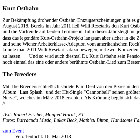
Kurt Ostbahn
Zur Bekämpfung drohender Ostbahn-Entzugserscheinungen gibt es gu
August 2018. Bereits im Jahr 2011 ließ Willi Resetarits den Kurt Os
und die Vorfreude auf beiden Termine in Tulln dieses Jahr steigt mi
dass das legendäre Kurt-Ostbahn-Projekt langsam aber sicher in die 
und seine Wiener Arbeiterklasse-Adaption vom amerikanischen Rock'n'R
konnte man 2011 Willi Resetarits dazu bewegen, mit zwei Konzerten a
zu lassen. Und so wird auch diesmal Dr. Kurt Ostbahn sein Pension
noch einmal das eine oder andere berühmte Ostbahn-Lied zum Besten 
The Breeders
Mit The Breeders schließlich startete Kim Deal von den Pixies in de
Album "Last Splash" und der Hit-Single "Cannonball" seinen größten E
Nerve", welches im März 2018 erschien. Als Krönung begibt sich da
//
Text: Robert Fischer, Manfred Horak, PT
Fotos: Barracuda Music, Lukas Beck, Mathieu Bitton, Handsome Famil
zum Event
Veröffentlicht: 16. Mai 2018