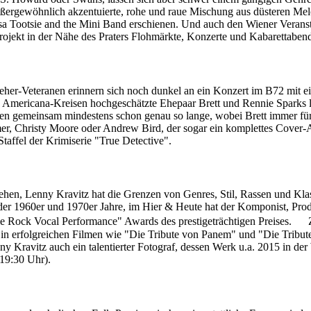
außergewöhnlich akzentuierte, rohe und raue Mischung aus düsteren Mel
 Tootsie and the Mini Band erschienen. Und auch den Wiener Veranst
rojekt in der Nähe des Praters Flohmärkte, Konzerte und Kabarettaben
er-Veteranen erinnern sich noch dunkel an ein Konzert im B72 mit ei
w. Americana-Kreisen hochgeschätzte Ehepaar Brett und Rennie Sparks 
eren gemeinsam mindestens schon genau so lange, wobei Brett immer für
er, Christy Moore oder Andrew Bird, der sogar ein komplettes Cove
taffel der Krimiserie "True Detective".
ehen, Lenny Kravitz hat die Grenzen von Genres, Stil, Rassen und Kla
 der 1960er und 1970er Jahre, im Hier & Heute hat der Komponist, Produ
Rock Vocal Performance" Awards des prestigeträchtigen Preises. Zus
a" in erfolgreichen Filmen wie "Die Tribute von Panem" und "Die Tribute
y Kravitz auch ein talentierter Fotograf, dessen Werk u.a. 2015 in der
19:30 Uhr).