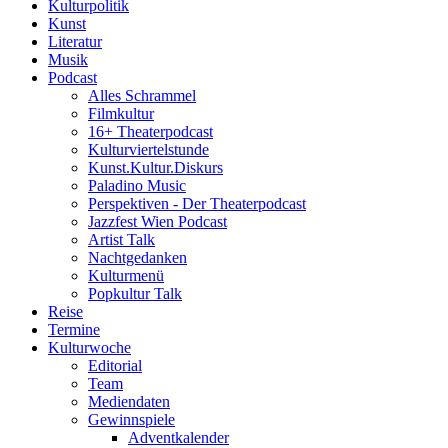
Kulturpolitik
Kunst
Literatur
Musik
Podcast
Alles Schrammel
Filmkultur
16+ Theaterpodcast
Kulturviertelstunde
Kunst.Kultur.Diskurs
Paladino Music
Perspektiven - Der Theaterpodcast
Jazzfest Wien Podcast
Artist Talk
Nachtgedanken
Kulturmenü
Popkultur Talk
Reise
Termine
Kulturwoche
Editorial
Team
Mediendaten
Gewinnspiele
Adventkalender