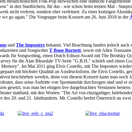
m melancholischen Folk-Pop inzwischen eine stattliche Fangemeinde ers
ow" in den Startlöchern, für das - wie schon beim letzten Mal - Starp
 nicht verlernt, sondern eher verfeinert. Zu einer kratzigen Akustikgi
ere we go again." Die Vorgruppe beim Konzert am 26. Juni 2018 in der
A
ions
und
The Imposters
bekannt. Viel Beachtung fanden jedoch auch 
roduzenten und Songwriter
T Bone Burnett
, sowie mit Allen Toussain
wards für Songwriting, einen Dutch Edison Award mit The Brodsky Quar
rvey für die Alan Bleasdale TV-Serie "G.B.H." schrieb und einen Gra
Memory". Im Mai 2011 ging Elvis Costello, mit The Imposters wiederv
 gepaart mit höchster Qualität an Ausdrucksform, die Elvis Costello, 
lativen beschrieben werden, denn von diesem Konzert kann man noch Ja
utet, dass seine Auftritte von Spontaneität durchzogen sind und er sich
zen gesetzt, was man bei einigen live dargebrachten Versionen besten
er stattfand, mit den Worten: "Die Art von einzigartiger, belebender E
r des 20. und 21. Jahrhunderts. Mr. Costello beehrt Österreich an zwe