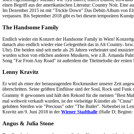
einen Begriff aus der amerikanischen Literatur: Country Noir. Eine 
Im Dezember 2015 ist mit "Trickle Down" Das Debüt-Album von Elsa
verpassen. Bis September 2018 gibt es bei diesem temporären Kunstp
The Handsome Family
Endlich wieder ein Konzert der Handsome Family in Wien! Konzertgeh
danach also endlich wieder eine Gelegenheit das in Alt Country- bz
Uhr). Die beiden sind seit mehr als 26 Jahren verheiratet und musizi
wurden schon von etlichen anderen Musikern, wie z.B. Amanda Palm
Song "Far From Any Road" ist außerdem die Titelmelodie der ersten S
Lenny Kravitz
Er wird als einer der herausragenden Rockmusiker unserer Zeit anges
überschritten. Seine größten Einflüsse sind der Soul, Rock und Funk
Grammy ® gewonnen und hält den Rekord für die meisten "Best Male 
mal weltweit verkauft wurden, ist der vielseitige Künstler als "Cinn
gelobten Streifen wie "Precious" oder "The Butler". Nebenbei ist Lenn
Kravitz am 9. Juni 2018 in der
Wiener Stadthalle
(Halle D; Beginn: 
Angus & Julia Stone