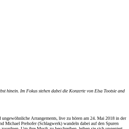
st hinein. Im Fokus stehen dabei die Konzerte von Elsa Tootsie and
nd ungewöhnliche Arrangements, live zu hören am 24. Mai 2018 in der
 und Michael Prehofer (Schlagwerk) wandeln dabei auf den Spuren
zuordnen. Um ihre Musik zu beschreiben, leihen sie sich ungeniert