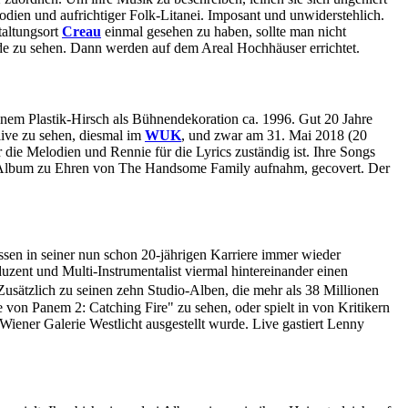
odien und aufrichtiger Folk-Litanei. Imposant und unwiderstehlich.
altungsort
Creau
einmal gesehen zu haben, sollte man nicht
de zu sehen. Dann werden auf dem Areal Hochhäuser errichtet.
nem Plastik-Hirsch als Bühnendekoration ca. 1996. Gut 20 Jahre
live zu sehen, diesmal im
WUK
, und zwar am 31. Mai 2018 (20
 die Melodien und Rennie für die Lyrics zuständig ist. Ihre Songs
r-Album zu Ehren von The Handsome Family aufnahm, gecovert. Der
ssen in seiner nun schon 20-jährigen Karriere immer wieder
zent und Multi-Instrumentalist viermal hintereinander einen
ätzlich zu seinen zehn Studio-Alben, die mehr als 38 Millionen
 von Panem 2: Catching Fire" zu sehen, oder spielt in von Kritikern
 Wiener Galerie Westlicht ausgestellt wurde. Live gastiert Lenny