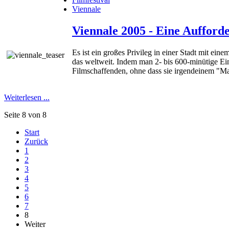
Viennale
Viennale 2005 - Eine Aufford
Es ist ein großes Privileg in einer Stadt mit ei
das weltweit. Indem man 2- bis 600-minütige E
Filmschaffenden, ohne dass sie irgendeinem "M
Weiterlesen ...
Seite 8 von 8
Start
Zurück
1
2
3
4
5
6
7
8
Weiter