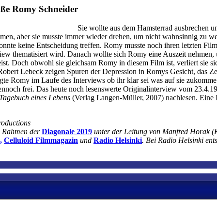
eiße Romy Schneider
Sie wollte aus dem Hamsterrad ausbrechen und 
mmen, aber sie musste immer wieder drehen, um nicht wahnsinnig zu wer
e konnte keine Entscheidung treffen. Romy musste noch ihren letzten Fi
ew thematisiert wird. Danach wollte sich Romy eine Auszeit nehmen, u
 Doch obwohl sie gleichsam Romy in diesem Film ist, verliert sie sich 
 Robert Lebeck zeigen Spuren der Depression in Romys Gesicht, das Z
ragte Romy im Laufe des Interviews ob ihr klar sei was auf sie zukomm
dennoch frei. Das heute noch lesenswerte Originalinterview vom 23.4.
 Tagebuch eines Lebens
(Verlag Langen-Müller, 2007) nachlesen. Eine Fr
roductions
im Rahmen der
Diagonale 2019
unter der Leitung von Manfred Horak (K
,
Celluloid Filmmagazin
und
Radio Helsinki
. Bei Radio Helsinki en