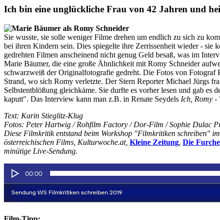
Ich bin eine unglückliche Frau von 42 Jahren und h
Sie wusste, sie solle weniger Filme drehen um endlich zu sich zu ko
bei ihren Kindern sein. Dies spiegelte ihre Zerrissenheit wieder - si
gedrehten Filmen anscheinend nicht genug Geld besaß, was im Intervi
Marie Bäumer, die eine große Ähnlichkeit mit Romy Schneider aufweist.
schwarzweiß der Originalfotografie gedreht. Die Fotos von Fotograf
Strand, wo sich Romy verletzte. Der Stern Reporter Michael Jürgs f
Selbstentblößung gleichkäme. Sie durfte es vorher lesen und gab es 
kaputt". Das Interview kann man z.B. in Renate Seydels
Ich, Romy -
Text: Karin Stieglitz-Klug
Fotos: Peter Hartwig / Rohfilm Factory / Dor-Film / Sophie Dulac P
Diese Filmkritik entstand beim Workshop "Filmkritiken schreiben" 
österreichischen Films, Kulturwoche.at,
Kleine Zeitung
,
Die Furche
minütige Live-Sendung.
Film-Tipp: