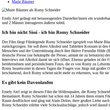
Marie Bäumer
Emily Atef gelingt mit herausragenden Darsteller/innen ein wunderb
und 2 Männer interagieren äußerst subtil.
Ich bin nicht Sissi - ich bin Romy Schneider
Der Film fängt Filmlegende Romy Schneider (gespielt von Marie Bäum
zurückgezogen. Sie soll ihren Alkohol und Tabletten Konsum in de
Menschen und der Unterstützung durch ihre fiktive Freundin Hilde (Bi
deutsche Presse (sie bekämpfte die Presse, anstatt sie zu benutzen) 
Interviews mit Alkohol damit sie sich öffnet. Ebenso geladen ist der 
berührendsten und persönlichsten Fotos, die es von Romy zu Lebzeiten 
Romy beantwortet in diesen Tagen die Fragen von Jürgs mit großer Of
beschämend, doch Romy scheint nicht mehr zu erkennen, was für sie g
Es gibt kein Davonlaufen
Emely Atef zeigt in diesem Film die Höllenqualen, die Romy Schneid
thematisiert. Romy Schneider hat schon mit 14 Jahren ihren ersten Fi
Raum denRücken und ging mit Alain Delon, ihrer großen Liebe nach Fr
Romy Schneider erlebte viele Schicksalsschläge, jedoch wird darauf 