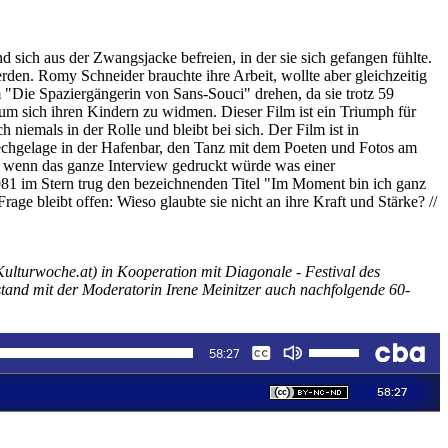
sich aus der Zwangsjacke befreien, in der sie sich gefangen fühlte.
den. Romy Schneider brauchte ihre Arbeit, wollte aber gleichzeitig
lm "Die Spaziergängerin von Sans-Souci" drehen, da sie trotz 59
m sich ihren Kindern zu widmen. Dieser Film ist ein Triumph für
niemals in der Rolle und bleibt bei sich. Der Film ist in
echgelage in der Hafenbar, den Tanz mit dem Poeten und Fotos am
e wenn das ganze Interview gedruckt würde was einer
1981 im Stern trug den bezeichnenden Titel "Im Moment bin ich ganz
age bleibt offen: Wieso glaubte sie nicht an ihre Kraft und Stärke? //
ulturwoche.at) in Kooperation mit Diagonale - Festival des
tstand mit der Moderatorin Irene Meinitzer auch nachfolgende 60-