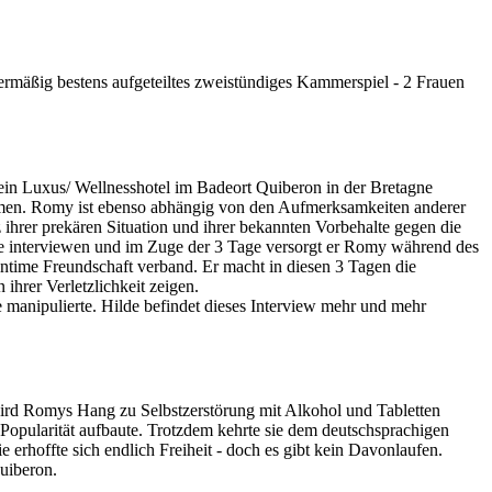
termäßig bestens aufgeteiltes zweistündiges Kammerspiel - 2 Frauen
ein Luxus/ Wellnesshotel im Badeort Quiberon in der Bretagne
ehmen. Romy ist ebenso abhängig von den Aufmerksamkeiten anderer
z ihrer prekären Situation und ihrer bekannten Vorbehalte gegen die
 sie interviewen und im Zuge der 3 Tage versorgt er Romy während des
 intime Freundschaft verband. Er macht in diesen 3 Tagen die
 ihrer Verletzlichkeit zeigen.
e manipulierte. Hilde befindet dieses Interview mehr und mehr
wird Romys Hang zu Selbstzerstörung mit Alkohol und Tabletten
 Popularität aufbaute. Trotzdem kehrte sie dem deutschsprachigen
 erhoffte sich endlich Freiheit - doch es gibt kein Davonlaufen.
Quiberon.