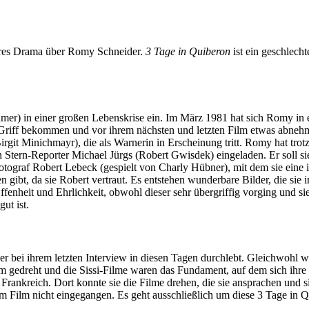
ares Drama über Romy Schneider.
3 Tage in Quiberon
ist ein geschlech
er) in einer großen Lebenskrise ein. Im März 1981 hat sich Romy in 
n Griff bekommen und vor ihrem nächsten und letzten Film etwas abn
rgit Minichmayr), die als Warnerin in Erscheinung tritt. Romy hat trot
den Stern-Reporter Michael Jürgs (Robert Gwisdek) eingeladen. Er soll
Fotograf Robert Lebeck (gespielt von Charly Hübner), mit dem sie eine
gibt, da sie Robert vertraut. Es entstehen wunderbare Bilder, die sie in
fenheit und Ehrlichkeit, obwohl dieser sehr übergriffig vorging und si
ut ist.
er bei ihrem letzten Interview in diesen Tagen durchlebt. Gleichwohl 
lm gedreht und die Sissi-Filme waren das Fundament, auf dem sich ihre
ankreich. Dort konnte sie die Filme drehen, die sie ansprachen und sie
im Film nicht eingegangen. Es geht ausschließlich um diese 3 Tage in 