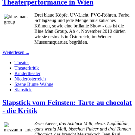
Theaterperformance in Wien
Drei blaue Köpfe, UV-Licht, PVC-Röhren, Farbe,
Schlagzeug und jede Menge musikalisches
Können, sowie eine brillante Show - das ist die
Blue Man Group. Ab 4. November 2010 dürfen
wir sie erstmals in Österreich, im Wiener
Museumsquartier, begrüßen.
Weiterlesen ...
Theater
Theaterkritik
Kindertheater
Niederösterreich
Szene Bunte Wähne
Slapstick
Slapstick vom Feinsten: Tarte au chocolat
- die Kritik
Zwei Aieeer, drei Schluck Milli, etwas Zugääääär,
ganz wenig Mail, bisschen Puteer und drei Tonnen
Chocolat
, das braucht Meisterkoch Jean-Paul