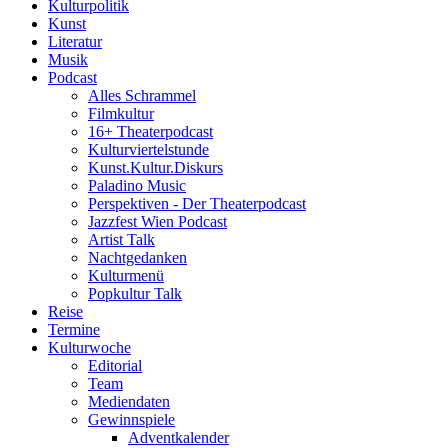
Kulturpolitik
Kunst
Literatur
Musik
Podcast
Alles Schrammel
Filmkultur
16+ Theaterpodcast
Kulturviertelstunde
Kunst.Kultur.Diskurs
Paladino Music
Perspektiven - Der Theaterpodcast
Jazzfest Wien Podcast
Artist Talk
Nachtgedanken
Kulturmenü
Popkultur Talk
Reise
Termine
Kulturwoche
Editorial
Team
Mediendaten
Gewinnspiele
Adventkalender