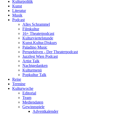
Kulturpolitik
Kunst
Literatur
Musik
Podcast
Alles Schrammel
Filmkultur
16+ Theaterpodcast
Kulturviertelstunde
Kunst.Kultur.Diskurs
Paladino Music
Perspektiven - Der Theaterpodcast
Jazzfest Wien Podcast
Artist Talk
Nachtgedanken
Kulturmenü
Popkultur Talk
Reise
Termine
Kulturwoche
Editorial
Team
Mediendaten
Gewinnspiele
Adventkalender