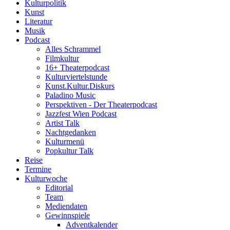
Kulturpolitik
Kunst
Literatur
Musik
Podcast
Alles Schrammel
Filmkultur
16+ Theaterpodcast
Kulturviertelstunde
Kunst.Kultur.Diskurs
Paladino Music
Perspektiven - Der Theaterpodcast
Jazzfest Wien Podcast
Artist Talk
Nachtgedanken
Kulturmenü
Popkultur Talk
Reise
Termine
Kulturwoche
Editorial
Team
Mediendaten
Gewinnspiele
Adventkalender