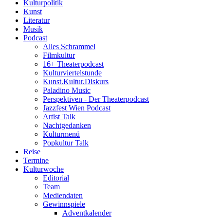
Kulturpolitik
Kunst
Literatur
Musik
Podcast
Alles Schrammel
Filmkultur
16+ Theaterpodcast
Kulturviertelstunde
Kunst.Kultur.Diskurs
Paladino Music
Perspektiven - Der Theaterpodcast
Jazzfest Wien Podcast
Artist Talk
Nachtgedanken
Kulturmenü
Popkultur Talk
Reise
Termine
Kulturwoche
Editorial
Team
Mediendaten
Gewinnspiele
Adventkalender