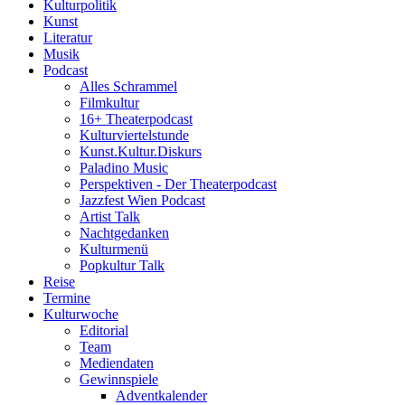
Kulturpolitik
Kunst
Literatur
Musik
Podcast
Alles Schrammel
Filmkultur
16+ Theaterpodcast
Kulturviertelstunde
Kunst.Kultur.Diskurs
Paladino Music
Perspektiven - Der Theaterpodcast
Jazzfest Wien Podcast
Artist Talk
Nachtgedanken
Kulturmenü
Popkultur Talk
Reise
Termine
Kulturwoche
Editorial
Team
Mediendaten
Gewinnspiele
Adventkalender