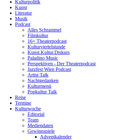
Kulturpolitik
Kunst
Literatur
Musik
Podcast
Alles Schrammel
Filmkultur
16+ Theaterpodcast
Kulturviertelstunde
Kunst.Kultur.Diskurs
Paladino Music
Perspektiven - Der Theaterpodcast
Jazzfest Wien Podcast
Artist Talk
Nachtgedanken
Kulturmenü
Popkultur Talk
Reise
Termine
Kulturwoche
Editorial
Team
Mediendaten
Gewinnspiele
Adventkalender