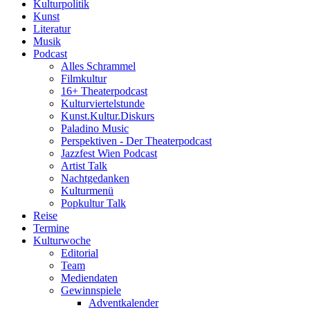
Kulturpolitik
Kunst
Literatur
Musik
Podcast
Alles Schrammel
Filmkultur
16+ Theaterpodcast
Kulturviertelstunde
Kunst.Kultur.Diskurs
Paladino Music
Perspektiven - Der Theaterpodcast
Jazzfest Wien Podcast
Artist Talk
Nachtgedanken
Kulturmenü
Popkultur Talk
Reise
Termine
Kulturwoche
Editorial
Team
Mediendaten
Gewinnspiele
Adventkalender