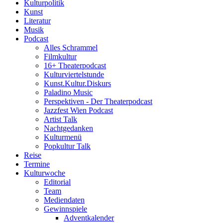
Kulturpolitik
Kunst
Literatur
Musik
Podcast
Alles Schrammel
Filmkultur
16+ Theaterpodcast
Kulturviertelstunde
Kunst.Kultur.Diskurs
Paladino Music
Perspektiven - Der Theaterpodcast
Jazzfest Wien Podcast
Artist Talk
Nachtgedanken
Kulturmenü
Popkultur Talk
Reise
Termine
Kulturwoche
Editorial
Team
Mediendaten
Gewinnspiele
Adventkalender