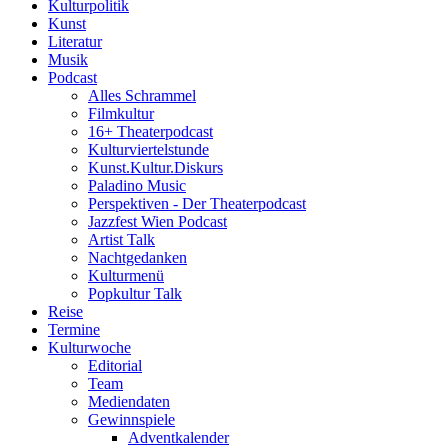
Kulturpolitik
Kunst
Literatur
Musik
Podcast
Alles Schrammel
Filmkultur
16+ Theaterpodcast
Kulturviertelstunde
Kunst.Kultur.Diskurs
Paladino Music
Perspektiven - Der Theaterpodcast
Jazzfest Wien Podcast
Artist Talk
Nachtgedanken
Kulturmenü
Popkultur Talk
Reise
Termine
Kulturwoche
Editorial
Team
Mediendaten
Gewinnspiele
Adventkalender