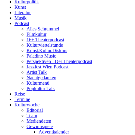
Kulturpolitik
Kunst
Literatur
Musik
Podcast
Alles Schrammel
Filmkultur
16+ Theaterpodcast
Kulturviertelstunde
Kunst.Kultur.Diskurs
Paladino Music
Perspektiven - Der Theaterpodcast
Jazzfest Wien Podcast
Artist Talk
Nachtgedanken
Kulturmenü
Popkultur Talk
Reise
Termine
Kulturwoche
Editorial
Team
Mediendaten
Gewinnspiele
Adventkalender