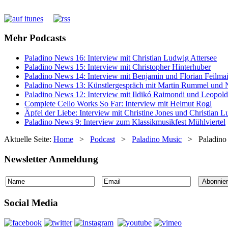
Mehr Podcasts
Paladino News 16: Interview mit Christian Ludwig Attersee
Paladino News 15: Interview mit Christopher Hinterhuber
Paladino News 14: Interview mit Benjamin und Florian Feilmai
Paladino News 13: Künstlergespräch mit Martin Rummel und 
Paladino News 12: Interview mit Ildikó Raimondi und Leopol
Complete Cello Works So Far: Interview mit Helmut Rogl
Äpfel der Liebe: Interview mit Christine Jones und Christian L
Paladino News 9: Interview zum Klassikmusikfest Mühlviertel
Aktuelle Seite:
Home
>
Podcast
>
Paladino Music
>
Paladino
Newsletter Anmeldung
Social Media