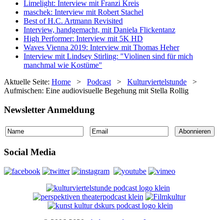
Limelight: Interview mit Franzi Kreis
maschek: Interview mit Robert Stachel
Best of H.C. Artmann Revisited
Interview, handgemacht, mit Daniela Flickentanz
High Performer: Interview mit 5K HD
Waves Vienna 2019: Interview mit Thomas Heher
Interview mit Lindsey Stirling: "Violinen sind für mich
manchmal wie Kostüme"
Aktuelle Seite:
Home
>
Podcast
>
Kulturviertelstunde
>
Aufmischen: Eine audiovisuelle Begehung mit Stella Rollig
Newsletter Anmeldung
Social Media