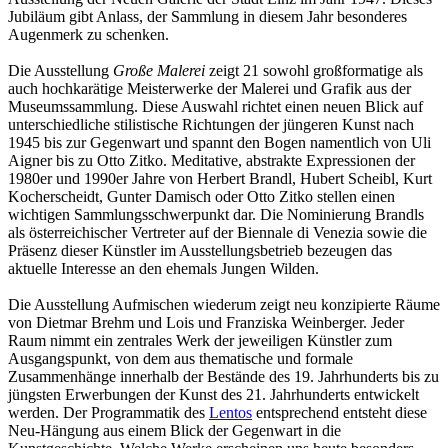
Jubiläum gibt Anlass, der Sammlung in diesem Jahr besonderes
Augenmerk zu schenken.
Die Ausstellung
Große Malerei
zeigt 21 sowohl großformatige als
auch hochkarätige Meisterwerke der Malerei und Grafik aus der
Museumssammlung. Diese Auswahl richtet einen neuen Blick auf
unterschiedliche stilistische Richtungen der jüngeren Kunst nach
1945 bis zur Gegenwart und spannt den Bogen namentlich von Uli
Aigner bis zu Otto Zitko. Meditative, abstrakte Expressionen der
1980er und 1990er Jahre von Herbert Brandl, Hubert Scheibl, Kurt
Kocherscheidt, Gunter Damisch oder Otto Zitko stellen einen
wichtigen Sammlungsschwerpunkt dar. Die Nominierung Brandls
als österreichischer Vertreter auf der Biennale di Venezia sowie die
Präsenz dieser Künstler im Ausstellungsbetrieb bezeugen das
aktuelle Interesse an den ehemals Jungen Wilden.
Die Ausstellung Aufmischen wiederum zeigt neu konzipierte Räume
von Dietmar Brehm und Lois und Franziska Weinberger. Jeder
Raum nimmt ein zentrales Werk der jeweiligen Künstler zum
Ausgangspunkt, von dem aus thematische und formale
Zusammenhänge innerhalb der Bestände des 19. Jahrhunderts bis zu
jüngsten Erwerbungen der Kunst des 21. Jahrhunderts entwickelt
werden. Der Programmatik des
Lentos
entsprechend entsteht diese
Neu-Hängung aus einem Blick der Gegenwart in die