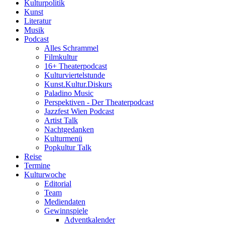
Kulturpolitik
Kunst
Literatur
Musik
Podcast
Alles Schrammel
Filmkultur
16+ Theaterpodcast
Kulturviertelstunde
Kunst.Kultur.Diskurs
Paladino Music
Perspektiven - Der Theaterpodcast
Jazzfest Wien Podcast
Artist Talk
Nachtgedanken
Kulturmenü
Popkultur Talk
Reise
Termine
Kulturwoche
Editorial
Team
Mediendaten
Gewinnspiele
Adventkalender