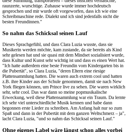
diese Stimmung, transportieren – dieses bisschen verhatschte,
raunzerte, wurschtige. Zuhause wurde immer hochdeutsch
gesprochen und mir wurde oft vorgeworfen, dass ich wie eine
Schreibmaschine rede. Dialekt und ich sind jedenfalls nicht die
besten Freundinnen."
So nahm das Schicksal seinen Lauf
Dieses Sprachgefühl, und dass Clara Luzia wusste, dass sie
Musikerin werden möchte, kam zustande, da sie bereits als Kind
sehr gelesen hat und sie quasi mit dem Mindset sozialisiert wurde,
dass Kultur und Kunst sehr wichtig ist und dass es einen Wert hat.
"Ich hatte außerdem eine beste Freundin vom Kindergarten bis in
die Pubertät", so Clara Luzia, "deren Eltern eine riesige
Plattensammlung hatten. Die waren auch extrem cool und hatten
z.B. ihre Kinder aus der Schule genommen, damit sie nach New
York fliegen können, um Prince live zu sehen. Die waren wirklich
sehr, sehr cool. Das war dann so meine popmusikalische
Erweckung, weil diese Plattensammlung war ein Traum. Da lernte
ich sehr viel unterschiedliche Musik kennen und habe dann
begonnen erste Lieder zu schreiben. Am Anfang halt nur so zum
Spaß und dann in der Pubertät mit dem ganzen Weltschmerz – ja",
lacht Clara Luzia, "und so nahm das Schicksal seinen Lauf."
Ohne eigenes Label wäre längst schon alles vorbei