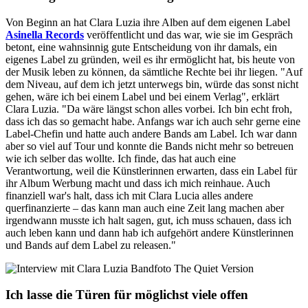
Von Beginn an hat Clara Luzia ihre Alben auf dem eigenen Label
Asinella Records
veröffentlicht und das war, wie sie im Gespräch
betont, eine wahnsinnig gute Entscheidung von ihr damals, ein
eigenes Label zu gründen, weil es ihr ermöglicht hat, bis heute von
der Musik leben zu können, da sämtliche Rechte bei ihr liegen. "Auf
dem Niveau, auf dem ich jetzt unterwegs bin, würde das sonst nicht
gehen, wäre ich bei einem Label und bei einem Verlag", erklärt
Clara Luzia. "Da wäre längst schon alles vorbei. Ich bin echt froh,
dass ich das so gemacht habe. Anfangs war ich auch sehr gerne eine
Label-Chefin und hatte auch andere Bands am Label. Ich war dann
aber so viel auf Tour und konnte die Bands nicht mehr so betreuen
wie ich selber das wollte. Ich finde, das hat auch eine
Verantwortung, weil die Künstlerinnen erwarten, dass ein Label für
ihr Album Werbung macht und dass ich mich reinhaue. Auch
finanziell war's halt, dass ich mit Clara Lucia alles andere
querfinanzierte – das kann man auch eine Zeit lang machen aber
irgendwann musste ich halt sagen, gut, ich muss schauen, dass ich
auch leben kann und dann hab ich aufgehört andere Künstlerinnen
und Bands auf dem Label zu releasen."
Ich lasse die Türen für möglichst viele offen