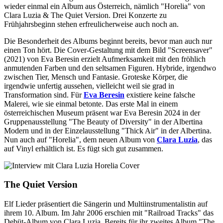
wieder einmal ein Album aus Österreich, nämlich "Horelia" von
Clara Luzia & The Quiet Version. Drei Konzerte zu
Frühjahrsbeginn stehen erfreulicherweise auch noch an.
Die Besonderheit des Albums beginnt bereits, bevor man auch nur
einen Ton hört. Die Cover-Gestaltung mit dem Bild "Screensaver"
(2021) von Eva Beresin erzielt Aufmerksamkeit mit den fröhlich
anmutenden Farben und den seltsamen Figuren. Hybride, irgendwo
zwischen Tier, Mensch und Fantasie. Groteske Körper, die
irgendwie unfertig aussehen, vielleicht weil sie grad in
Transformation sind. Für
Eva Beresin
existiere keine falsche
Malerei, wie sie einmal betonte. Das erste Mal in einem
österreichischen Museum präsent war Eva Beresin 2024 in der
Gruppenausstellung "The Beauty of Diversity" in der Albertina
Modern und in der Einzelausstellung "Thick Air" in der Albertina.
Nun auch auf "Horelia", dem neuen Album von
Clara Luzia
, das
auf Vinyl erhältlich ist. Es fügt sich gut zusammen.
The Quiet Version
Elf Lieder präsentiert die Sängerin und Multiinstrumentalistin auf
ihrem 10. Album. Im Jahr 2006 erschien mit "Railroad Tracks" das
Debüt-Album von Clara Luzia. Bereits für ihr zweites Album "The