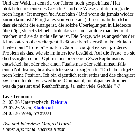
Und der Wald, in dem du vor Jahren noch gespielt hast / Hat
plötzlich ein steinernes Gesicht / Und die Wiese, auf der du grade
noch liegst / Ist morgen 'ne Autobahn / Und wenn du jemals wieder
zurückkommst / Fängt alles von vorne an"). Ihr sei natürlich klar,
dass sie nicht die einzige ist, die solche Überlegungen in Liedtexte
überträgt, sie sei vielmehr froh, dass es auch andere machten und
machen und sie da nicht alleine ist. Die Sorge, wie es angesichts der
Klimakatastrophe weitergeht fließt wie bereits erwähnt bei einigen
Liedern auf "Horelia" ein. Für Clara Luzia gibt es kein größeres
Problem als das, wie sie im Interview bestätigt. Auf die Frage, ob sie
diesbezüglich einen Optimismus oder einen Zweckoptimismus
entwickelt hat oder eher einen Fatalismus oder schlimmstenfalls
einen Nihilismus, beantwortete sie sehr zögerlich: "Da habe ich jetzt
noch keine Position. Ich bin eigentlich recht ratlos und das changiert
zwischen totaler Verzweiflung, Ohnmacht, nicht-packen-können
was da passiert und Resthoffnung. Ja, sehr viele Gefühle." //
Live Termine:
21.03.26 Unterretzbach,
Rekura
23.03.26 Wien,
Stadtsaal
24.03.26 Wien, Stadtsaal
Text und Interview: Manfred Horak
Fotos: Apollonia Theresa Bitzan