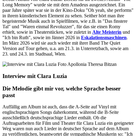
Long Memory" wurde sie mit dem Amadeus ausgezeichnet. Ein
paar Jahre später war sie in der Kino-Doku "Oh yeah, she performs"
in ihrem künstlerischen Element zu sehen. Seither hört man ihre
begeisternde Musik auch in Spielfilmen, wie z.B. in "Das finstere
Tal" und "Waren einmal Revoluzzer", für das sie einen Romy
erhielt, sowie in Theaterstücken, wie zuletzt in
Alte Meisterin
und
"Ich bin Ruth", sowie im Jänner 2026 in
Eskalationsmaschinen
.
Im März 2026 wird sie auch wieder mit ihrer Band The Quiet
Version auf Tour gehen, u.a. am 21.3. in Unterretzbach, sowie am
23. und 24.3. im Stadtsaal, Wien.
Interview mit Clara Luzia
Die Melodie gibt mir vor, welche Sprache besser
passt
Auffällig am Album ist auch, dass die A-Seite auf Vinyl mit
englischsprachigen Songs daherkommt, während die B-Seite
ausschließlich deutschsprachige Lieder enthält. Ob die
Auftragsarbeiten für Film und Theater für Clara Luzia ein geeigneter
Weg waren nun auch Lieder in deutscher Sprache auf dem Album
zu veröffentlichen, beantwortet die sympathische Musikerin so: "Ich