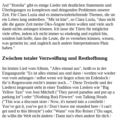
Auf "Horelia" gibt es einige Lieder mit deutlichen Statements und
Überlegungen zu komplexen und dringenden Problemen unserer
Zeit. Für Clara Luzia sind es immerwiederkehrende Themen, die sie
ein Leben lang umtreiben. "Mir ist klar", so Clara Luzia, "dass nicht
alle die ganze Zeit meine Öko-Ängste hören wollen und viele auch
damit nichts anfangen können. Ich lasse die Türen für möglichst
viele offen, indem ich nicht immer so eindeutig und explizit bin,
sondern halt hoffe, dass die Leute, die es verstehen können, wissen,
was gemeint ist, und zugleich auch andere Interpretationen Platz
haben."
Zwischen totaler Verzweiflung und Resthoffnung
Im letzten Lied vom Album, "Alles einmal aus", heißt es in der
Eingangszeile "Es ist alles einmal aus und dann / werden wir wieder
von vorn anfangen / selbst wenn wir liegen schon im Erdenloch /
für’n Regenwurm reicht’s immer noch…" Diese Textzeile und der
Liedtext insgesamt steht in einer Tradition von Liedern wie "Big
Yellow Taxi" von Joni Mitchell ("They paved paradise and put up a
parking lot") oder "(Nothing But) Flowers" von Talking Heads
("This was a discount store / Now, it's turned into a cornfield /
You’ve got it, you've got it / Don’t leave me stranded here / I can't
get used to this lifestyle") oder "Wann" von Rio Reiser ("Du sagst,
du willst die Welt nicht ändern / Dann tun's eben andere für dich /