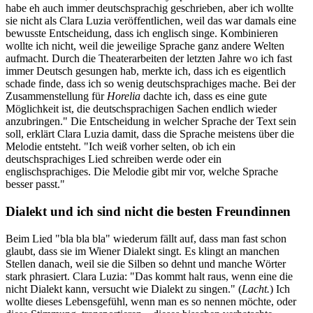
habe eh auch immer deutschsprachig geschrieben, aber ich wollte
sie nicht als Clara Luzia veröffentlichen, weil das war damals eine
bewusste Entscheidung, dass ich englisch singe. Kombinieren
wollte ich nicht, weil die jeweilige Sprache ganz andere Welten
aufmacht. Durch die Theaterarbeiten der letzten Jahre wo ich fast
immer Deutsch gesungen hab, merkte ich, dass ich es eigentlich
schade finde, dass ich so wenig deutschsprachiges mache. Bei der
Zusammenstellung für
Horelia
dachte ich, dass es eine gute
Möglichkeit ist, die deutschsprachigen Sachen endlich wieder
anzubringen." Die Entscheidung in welcher Sprache der Text sein
soll, erklärt Clara Luzia damit, dass die Sprache meistens über die
Melodie entsteht. "Ich weiß vorher selten, ob ich ein
deutschsprachiges Lied schreiben werde oder ein
englischsprachiges. Die Melodie gibt mir vor, welche Sprache
besser passt."
Dialekt und ich sind nicht die besten Freundinnen
Beim Lied "bla bla bla" wiederum fällt auf, dass man fast schon
glaubt, dass sie im Wiener Dialekt singt. Es klingt an manchen
Stellen danach, weil sie die Silben so dehnt und manche Wörter
stark phrasiert. Clara Luzia: "Das kommt halt raus, wenn eine die
nicht Dialekt kann, versucht wie Dialekt zu singen." (
Lacht.
) Ich
wollte dieses Lebensgefühl, wenn man es so nennen möchte, oder