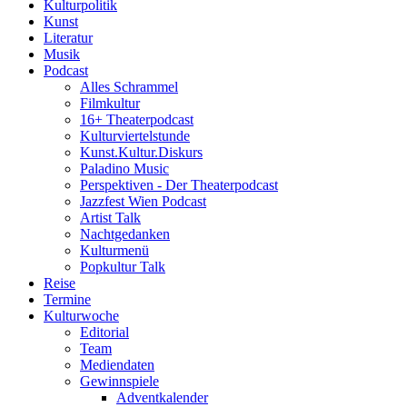
Kulturpolitik
Kunst
Literatur
Musik
Podcast
Alles Schrammel
Filmkultur
16+ Theaterpodcast
Kulturviertelstunde
Kunst.Kultur.Diskurs
Paladino Music
Perspektiven - Der Theaterpodcast
Jazzfest Wien Podcast
Artist Talk
Nachtgedanken
Kulturmenü
Popkultur Talk
Reise
Termine
Kulturwoche
Editorial
Team
Mediendaten
Gewinnspiele
Adventkalender