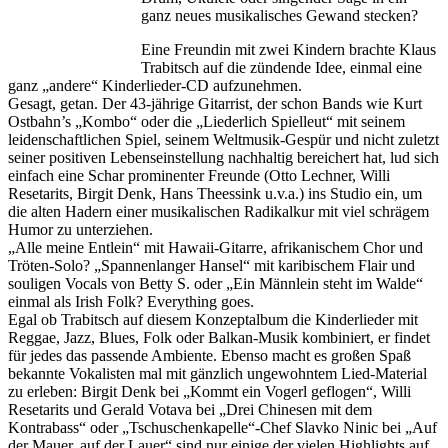
ganz neues musikalisches Gewand stecken?
Eine Freundin mit zwei Kindern brachte Klaus
Trabitsch auf die zündende Idee, einmal eine
ganz „andere“ Kinderlieder-CD aufzunehmen.
Gesagt, getan. Der 43-jährige Gitarrist, der schon Bands wie Kurt
Ostbahn’s „Kombo“ oder die „Liederlich Spielleut“ mit seinem
leidenschaftlichen Spiel, seinem Weltmusik-Gespür und nicht zuletzt
seiner positiven Lebenseinstellung nachhaltig bereichert hat, lud sich
einfach eine Schar prominenter Freunde (Otto Lechner, Willi
Resetarits, Birgit Denk, Hans Theessink u.v.a.) ins Studio ein, um
die alten Hadern einer musikalischen Radikalkur mit viel schrägem
Humor zu unterziehen.
„Alle meine Entlein“ mit Hawaii-Gitarre, afrikanischem Chor und
Tröten-Solo? „Spannenlanger Hansel“ mit karibischem Flair und
souligen Vocals von Betty S. oder „Ein Männlein steht im Walde“
einmal als Irish Folk? Everything goes.
Egal ob Trabitsch auf diesem Konzeptalbum die Kinderlieder mit
Reggae, Jazz, Blues, Folk oder Balkan-Musik kombiniert, er findet
für jedes das passende Ambiente. Ebenso macht es großen Spaß
bekannte Vokalisten mal mit gänzlich ungewohntem Lied-Material
zu erleben: Birgit Denk bei „Kommt ein Vogerl geflogen“, Willi
Resetarits und Gerald Votava bei „Drei Chinesen mit dem
Kontrabass“ oder „Tschuschenkapelle“-Chef Slavko Ninic bei „Auf
der Mauer, auf der Lauer“ sind nur einige der vielen Highlights auf