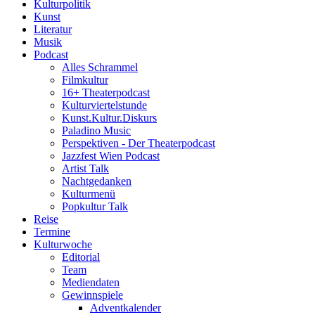
Kulturpolitik
Kunst
Literatur
Musik
Podcast
Alles Schrammel
Filmkultur
16+ Theaterpodcast
Kulturviertelstunde
Kunst.Kultur.Diskurs
Paladino Music
Perspektiven - Der Theaterpodcast
Jazzfest Wien Podcast
Artist Talk
Nachtgedanken
Kulturmenü
Popkultur Talk
Reise
Termine
Kulturwoche
Editorial
Team
Mediendaten
Gewinnspiele
Adventkalender