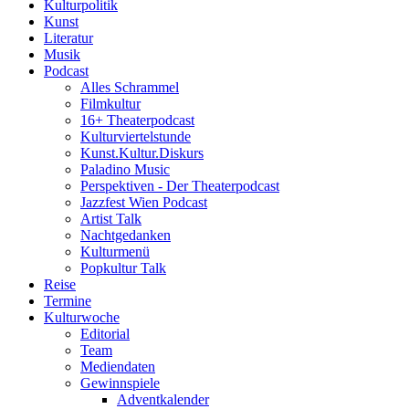
Kulturpolitik
Kunst
Literatur
Musik
Podcast
Alles Schrammel
Filmkultur
16+ Theaterpodcast
Kulturviertelstunde
Kunst.Kultur.Diskurs
Paladino Music
Perspektiven - Der Theaterpodcast
Jazzfest Wien Podcast
Artist Talk
Nachtgedanken
Kulturmenü
Popkultur Talk
Reise
Termine
Kulturwoche
Editorial
Team
Mediendaten
Gewinnspiele
Adventkalender