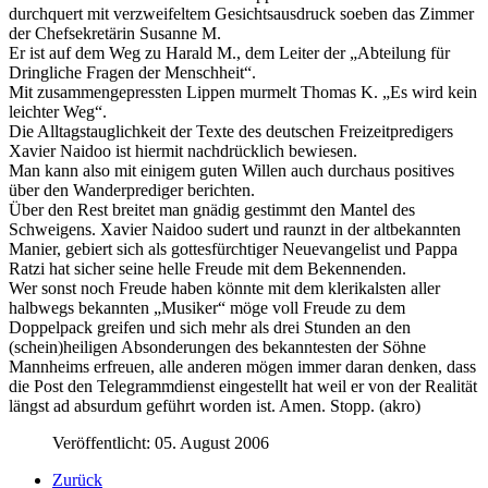
durchquert mit verzweifeltem Gesichtsausdruck soeben das Zimmer
der Chefsekretärin Susanne M.
Er ist auf dem Weg zu Harald M., dem Leiter der „Abteilung für
Dringliche Fragen der Menschheit“.
Mit zusammengepressten Lippen murmelt Thomas K. „Es wird kein
leichter Weg“.
Die Alltagstauglichkeit der Texte des deutschen Freizeitpredigers
Xavier Naidoo ist hiermit nachdrücklich bewiesen.
Man kann also mit einigem guten Willen auch durchaus positives
über den Wanderprediger berichten.
Über den Rest breitet man gnädig gestimmt den Mantel des
Schweigens. Xavier Naidoo sudert und raunzt in der altbekannten
Manier, gebiert sich als gottesfürchtiger Neuevangelist und Pappa
Ratzi hat sicher seine helle Freude mit dem Bekennenden.
Wer sonst noch Freude haben könnte mit dem klerikalsten aller
halbwegs bekannten „Musiker“ möge voll Freude zu dem
Doppelpack greifen und sich mehr als drei Stunden an den
(schein)heiligen Absonderungen des bekanntesten der Söhne
Mannheims erfreuen, alle anderen mögen immer daran denken, dass
die Post den Telegrammdienst eingestellt hat weil er von der Realität
längst ad absurdum geführt worden ist. Amen. Stopp. (akro)
Veröffentlicht: 05. August 2006
Zurück