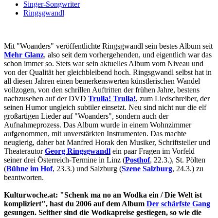
Singer-Songwriter
Ringsgwandl
Mit "Woanders" veröffentlichte Ringsgwandl sein bestes Album seit
Mehr Glanz
, also seit dem vorhergehenden, und eigentlich war das
schon immer so. Stets war sein aktuelles Album vom Niveau und
von der Qualität her gleichbleibend hoch. Ringsgwandl selbst hat in
all diesen Jahren einen bemerkenswerten künstlerischen Wandel
vollzogen, von den schrillen Auftritten der frühen Jahre, bestens
nachzusehen auf der DVD
Trulla! Trulla!
, zum Liedschreiber, der
seinen Humor ungleich subtiler einsetzt. Neu sind nicht nur die elf
großartigen Lieder auf "Woanders", sondern auch der
Aufnahmeprozess. Das Album wurde in einem Wohnzimmer
aufgenommen, mit unverstärkten Instrumenten. Das machte
neugierig, daher bat Manfred Horak den Musiker, Schriftsteller und
Theaterautor
Georg Ringsgwandl
ein paar Fragen im Vorfeld
seiner drei Österreich-Termine in Linz (
Posthof
, 22.3.), St. Pölten
(
Bühne im Hof
, 23.3.) und Salzburg (
Szene Salzburg
, 24.3.) zu
beantworten.
Kulturwoche.at: "Schenk ma no an Wodka ein / Die Welt ist
kompliziert", hast du 2006 auf dem Album
Der schärfste Gang
gesungen. Seither sind die Wodkapreise gestiegen, so wie die