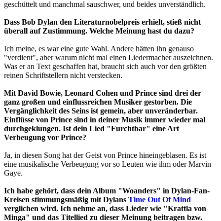
geschüttelt und manchmal sauschwer, und beides unverständlich.
Dass Bob Dylan den Literaturnobelpreis erhielt, stieß nicht
überall auf Zustimmung. Welche Meinung hast du dazu?
Ich meine, es war eine gute Wahl. Andere hätten ihn genauso
"verdient", aber warum nicht mal einen Liedermacher auszeichnen.
Was er an Text geschaffen hat, braucht sich auch vor den größten
reinen Schriftstellern nicht verstecken.
Mit David Bowie, Leonard Cohen und Prince sind drei der
ganz großen und einflussreichen Musiker gestorben. Die
Vergänglichkeit des Seins ist gemein, aber unveränderbar.
Einflüsse von Prince sind in deiner Musik immer wieder mal
durchgeklungen. Ist dein Lied "Furchtbar" eine Art
Verbeugung vor Prince?
Ja, in diesen Song hat der Geist von Prince hineingeblasen. Es ist
eine musikalische Verbeugung vor so Leuten wie ihm oder Marvin
Gaye.
Ich habe gehört, dass dein Album "Woanders" in Dylan-Fan-
Kreisen stimmungsmäßig mit Dylans
Time Out Of Mind
verglichen wird. Ich nehme an, dass Lieder wie "Krattla von
Minga" und das Titellied zu dieser Meinung beitragen bzw.