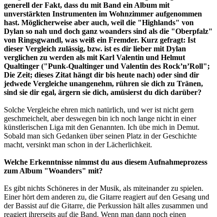
generell der Fakt, dass du mit Band ein Album mit
unverstärkten Instrumenten im Wohnzimmer aufgenommen
hast. Möglicherweise aber auch, weil die "Highlands" von
Dylan so nah und doch ganz woanders sind als die "Oberpfalz"
von Ringsgwandl, was weiß ein Fremder. Kurz gefragt: Ist
dieser Vergleich zulässig, bzw. ist es dir lieber mit Dylan
verglichen zu werden als mit Karl Valentin und Helmut
Qualtinger ("Punk-Qualtinger und Valentin des Rock’n’Roll";
Die Zeit; dieses Zitat hängt dir bis heute nach) oder sind dir
jedwede Vergleiche unangenehm, rühren sie dich zu Tränen,
sind sie dir egal, ärgern sie dich, amüsierst du dich darüber?
Solche Vergleiche ehren mich natürlich, und wer ist nicht gern
geschmeichelt, aber deswegen bin ich noch lange nicht in einer
künstlerischen Liga mit den Genannten. Ich übe mich in Demut.
Sobald man sich Gedanken über seinen Platz in der Geschichte
macht, versinkt man schon in der Lächerlichkeit.
Welche Erkenntnisse nimmst du aus diesem Aufnahmeprozess
zum Album "Woanders" mit?
Es gibt nichts Schöneres in der Musik, als miteinander zu spielen.
Einer hört dem anderen zu, die Gitarre reagiert auf den Gesang und
der Bassist auf die Gitarre, die Perkussion hält alles zusammen und
reagiert ihrerseits auf die Band. Wenn man dann noch einen