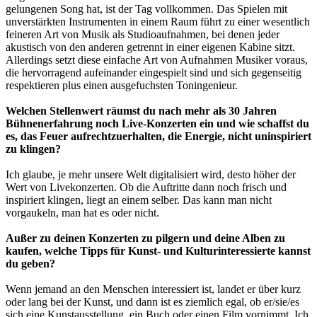
gelungenen Song hat, ist der Tag vollkommen. Das Spielen mit
unverstärkten Instrumenten in einem Raum führt zu einer wesentlich
feineren Art von Musik als Studioaufnahmen, bei denen jeder
akustisch von den anderen getrennt in einer eigenen Kabine sitzt.
Allerdings setzt diese einfache Art von Aufnahmen Musiker voraus,
die hervorragend aufeinander eingespielt sind und sich gegenseitig
respektieren plus einen ausgefuchsten Toningenieur.
Welchen Stellenwert räumst du nach mehr als 30 Jahren
Bühnenerfahrung noch Live-Konzerten ein und wie schaffst du
es, das Feuer aufrechtzuerhalten, die Energie, nicht uninspiriert
zu klingen?
Ich glaube, je mehr unsere Welt digitalisiert wird, desto höher der
Wert von Livekonzerten. Ob die Auftritte dann noch frisch und
inspiriert klingen, liegt an einem selber. Das kann man nicht
vorgaukeln, man hat es oder nicht.
Außer zu deinen Konzerten zu pilgern und deine Alben zu
kaufen, welche Tipps für Kunst- und Kulturinteressierte kannst
du geben?
Wenn jemand an den Menschen interessiert ist, landet er über kurz
oder lang bei der Kunst, und dann ist es ziemlich egal, ob er/sie/es
sich eine Kunstausstellung, ein Buch oder einen Film vornimmt. Ich