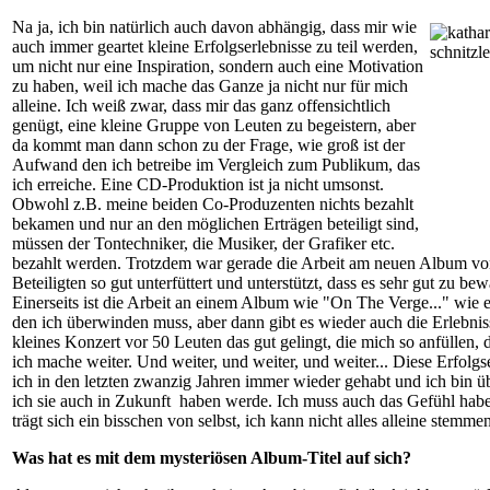
Na ja, ich bin natürlich auch davon abhängig, dass mir wie
auch immer geartet kleine Erfolgserlebnisse zu teil werden,
um nicht nur eine Inspiration, sondern auch eine Motivation
zu haben, weil ich mache das Ganze ja nicht nur für mich
alleine. Ich weiß zwar, dass mir das ganz offensichtlich
genügt, eine kleine Gruppe von Leuten zu begeistern, aber
da kommt man dann schon zu der Frage, wie groß ist der
Aufwand den ich betreibe im Vergleich zum Publikum, das
ich erreiche. Eine CD-Produktion ist ja nicht umsonst.
Obwohl z.B. meine beiden Co-Produzenten nichts bezahlt
bekamen und nur an den möglichen Erträgen beteiligt sind,
müssen der Tontechniker, die Musiker, der Grafiker etc.
bezahlt werden. Trotzdem war gerade die Arbeit am neuen Album vo
Beteiligten so gut unterfüttert und unterstützt, dass es sehr gut zu bew
Einerseits ist die Arbeit an einem Album wie "On The Verge..." wie 
den ich überwinden muss, aber dann gibt es wieder auch die Erlebnis
kleines Konzert vor 50 Leuten das gut gelingt, die
mich so anfüllen, d
ich mache weiter. Und weiter, und weiter, und weiter... Diese Erfolgs
ich in den letzten zwanzig Jahren immer wieder gehabt und ich bin ü
ich sie auch in Zukunft
haben werde. Ich muss auch das Gefühl habe
trägt sich ein bisschen von selbst, ich kann nicht alles alleine stemmen
Was hat es mit dem mysteriösen Album-Titel auf sich?