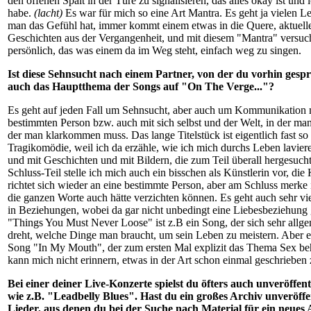
den offenen Spalt in der Türe zu signalisieren, das alles okay ist und 
habe.
(lacht)
Es war für mich so eine Art Mantra. Es geht ja vielen Le
man das Gefühl hat, immer kommt einem etwas in die Quere, aktuell
Geschichten aus der Vergangenheit, und mit diesem "Mantra" versuch
persönlich, das was einem da im Weg steht, einfach weg zu singen.
Ist diese Sehnsucht nach einem Partner, von der du vorhin gespr
auch das Hauptthema der Songs auf "On The Verge..."?
Es geht auf jeden Fall um Sehnsucht, aber auch um Kommunikation m
bestimmten Person bzw. auch mit sich selbst und der Welt, in der man
der man klarkommen muss. Das lange Titelstück ist eigentlich fast so 
Tragikomödie, weil ich da erzähle, wie ich mich durchs Leben lavier
und mit Geschichten und mit Bildern, die zum Teil überall hergesuch
Schluss-Teil stelle ich mich auch ein bisschen als Künstlerin vor, d
richtet sich wieder an eine bestimmte Person, aber am Schluss merke i
die ganzen Worte auch hätte verzichten können. Es geht auch sehr vi
in Beziehungen, wobei da gar nicht unbedingt eine Liebesbeziehung g
"Things You Must Never Loose" ist z.B ein Song, der sich sehr allg
dreht, welche Dinge man braucht, um sein Leben zu meistern. Aber e
Song "In My Mouth", der zum ersten Mal explizit das Thema Sex beh
kann mich nicht erinnern, etwas in der Art schon einmal geschrieben
Bei einer deiner Live-Konzerte spielst du öfters auch unveröffent
wie z.B. "Leadbelly Blues". Hast du ein großes Archiv unveröffe
Lieder, aus denen du bei der Suche nach Material für ein neues