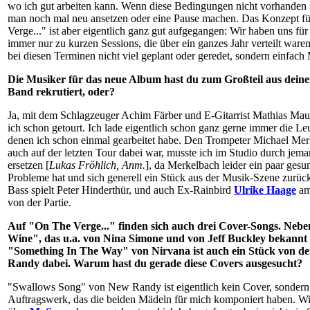
wo ich gut arbeiten kann. Wenn diese Bedingungen nicht vorhanden 
man noch mal neu ansetzen oder eine Pause machen. Das Konzept f
Verge..." ist aber eigentlich ganz gut aufgegangen: Wir haben uns fü
immer nur zu kurzen Sessions, die über ein ganzes Jahr verteilt waren
bei diesen Terminen nicht viel geplant oder geredet, sondern einfac
Die Musiker für das neue Album hast du zum Großteil aus deiner
Band rekrutiert, oder?
Ja, mit dem Schlagzeuger Achim Färber und E-Gitarrist Mathias Mau
ich schon getourt. Ich lade eigentlich schon ganz gerne immer die Leu
denen ich schon einmal gearbeitet habe. Den Trompeter Michael Mer
auch auf der letzten Tour dabei war, musste ich im Studio durch jem
ersetzen [
Lukas Fröhlich, Anm.
], da Merkelbach leider ein paar gesu
Probleme hat und sich generell ein Stück aus der Musik-Szene zurüc
Bass spielt Peter Hinderthür, und auch Ex-Rainbird
Ulrike Haage
am 
von der Partie.
Auf "On The Verge..." finden sich auch drei Cover-Songs. Nebe
Wine", das u.a. von Nina Simone und von Jeff Buckley bekannt
"Something In The Way" von Nirvana ist auch ein Stück von 
Randy dabei. Warum hast du gerade diese Covers ausgesucht?
"Swallows Song" von New Randy ist eigentlich kein Cover, sondern
Auftragswerk, das die beiden Mädeln für mich komponiert haben. W