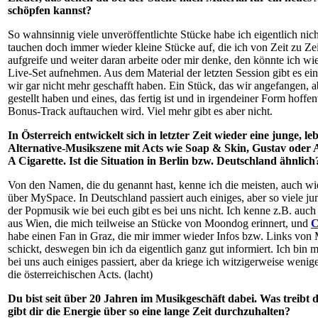
schöpfen kannst?
So wahnsinnig viele unveröffentlichte Stücke habe ich eigentlich nich
tauchen doch immer wieder kleine Stücke auf, die ich von Zeit zu Ze
aufgreife und weiter daran arbeite oder mir denke, den könnte ich wi
Live-Set aufnehmen. Aus dem Material der letzten Session gibt es ei
wir gar nicht mehr geschafft haben. Ein Stück, das wir angefangen, ab
gestellt haben und eines, das fertig ist und in irgendeiner Form hoffen
Bonus-Track auftauchen wird. Viel mehr gibt es aber nicht.
In Österreich entwickelt sich in letzter Zeit wieder eine junge, le
Alternative-Musikszene mit Acts wie Soap & Skin, Gustav oder A
A Cigarette. Ist die Situation in Berlin bzw. Deutschland ähnlich
Von den Namen, die du genannt hast, kenne ich die meisten, auch wi
über MySpace. In Deutschland passiert auch einiges, aber so viele ju
der Popmusik wie bei euch gibt es bei uns nicht. Ich kenne z.B. auc
aus Wien, die mich teilweise an Stücke von Moondog erinnert, und
C
habe einen Fan in Graz, die mir immer wieder Infos bzw. Links von
schickt, deswegen bin ich da eigentlich ganz gut informiert. Ich bin mi
bei uns auch einiges passiert, aber da kriege ich witzigerweise wenige
die österreichischen Acts. (lacht)
Du bist seit über 20 Jahren im Musikgeschäft dabei. Was treibt 
gibt dir die Energie über so eine lange Zeit durchzuhalten?