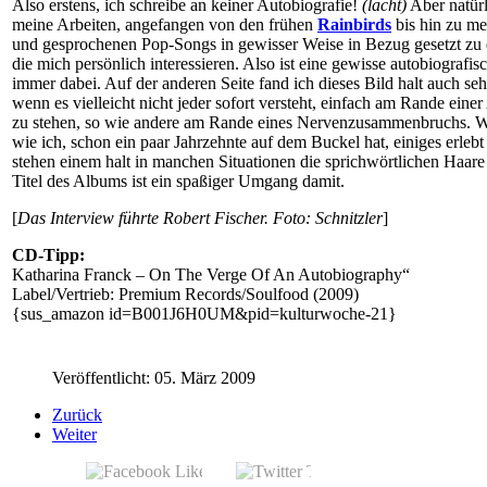
Also erstens, ich schreibe an keiner Autobiografie!
(lacht)
Aber natürl
meine Arbeiten, angefangen von den frühen
Rainbirds
bis hin zu me
und gesprochenen Pop-Songs in gewisser Weise in Bezug gesetzt z
die mich persönlich interessieren. Also ist eine gewisse autobiografi
immer dabei.
Auf der anderen Seite fand ich dieses Bild halt auch seh
wenn es vielleicht nicht jeder sofort versteht, einfach am Rande einer
zu stehen, so wie andere am Rande eines Nervenzusammenbruchs. 
wie ich, schon ein paar Jahrzehnte auf dem Buckel hat, einiges erlebt 
stehen einem halt in manchen Situationen die sprichwörtlichen Haare
Titel des Albums ist ein spaßiger Umgang damit.
[
Das Interview führte Robert Fischer.
Foto: Schnitzler
]
CD-Tipp:
Katharina Franck – On The Verge Of An Autobiography“
Label/Vertrieb: Premium Records/Soulfood (2009)
{sus_amazon id=B001J6H0UM&pid=kulturwoche-21}
Veröffentlicht: 05. März 2009
Zurück
Weiter