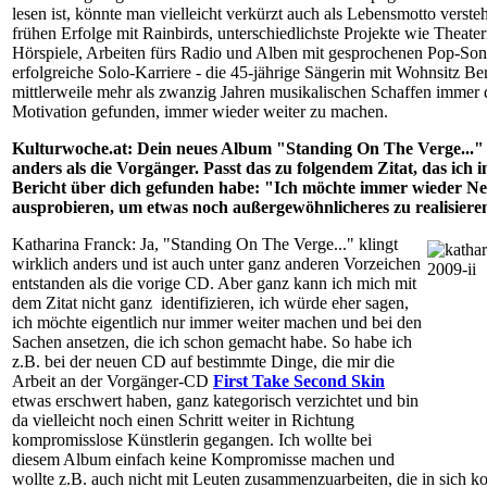
lesen ist, könnte man vielleicht verkürzt auch als Lebensmotto verste
frühen Erfolge mit Rainbirds, unterschiedlichste Projekte wie Theate
Hörspiele, Arbeiten fürs Radio und Alben mit gesprochenen Pop-Son
erfolgreiche Solo-Karriere - die 45-jährige Sängerin mit Wohnsitz Ber
mittlerweile mehr als zwanzig Jahren musikalischen Schaffen immer 
Motivation gefunden, immer wieder weiter zu machen.
Kulturwoche.at: Dein neues Album "Standing On The Verge..." 
anders als die Vorgänger. Passt das zu folgendem Zitat, das ich i
Bericht über dich gefunden habe: "Ich möchte immer wieder N
ausprobieren, um etwas noch außergewöhnlicheres zu realisiere
Katharina Franck: Ja, "Standing On The Verge..." klingt
wirklich anders und ist auch unter ganz anderen Vorzeichen
entstanden als die vorige CD. Aber ganz kann ich mich mit
dem Zitat nicht ganz
identifizieren, ich würde eher sagen,
ich möchte eigentlich nur immer weiter machen und bei den
Sachen ansetzen, die ich schon gemacht habe. So habe ich
z.B. bei der neuen CD auf bestimmte Dinge, die mir die
Arbeit an der Vorgänger-CD
First Take Second Skin
etwas erschwert haben, ganz kategorisch verzichtet und bin
da vielleicht noch einen Schritt weiter in Richtung
kompromisslose Künstlerin gegangen. Ich wollte bei
diesem Album einfach keine Kompromisse machen und
wollte z.B. auch nicht mit Leuten zusammenzuarbeiten, die in sich ko