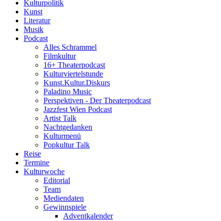
Kulturpolitik
Kunst
Literatur
Musik
Podcast
Alles Schrammel
Filmkultur
16+ Theaterpodcast
Kulturviertelstunde
Kunst.Kultur.Diskurs
Paladino Music
Perspektiven - Der Theaterpodcast
Jazzfest Wien Podcast
Artist Talk
Nachtgedanken
Kulturmenü
Popkultur Talk
Reise
Termine
Kulturwoche
Editorial
Team
Mediendaten
Gewinnspiele
Adventkalender