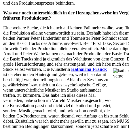
und den Produktionsprozess behindern.
Was war noch unterschiedlich in der Herangehensweise im Vergl
früheren Produktionen?
Eine weitere Sache, die ich auch auf keinen Fall mehr wollte, war, f
die Produktion alleine verantwortlich zu sein. Deshalb habe ich dies
beiden Partner Peter Hinderthür und Tonmeister Peter Schmidt schon 
an den Basic-Tracks des Albums involviert. Bei "First Take, Second 
für weite Teile der Produktion alleine verantwortlich. Meine damali
Arndt und Peter Weihe kamen erst nach der Produktion der Basic Tra
die Basic Tracks sind ja eigentlich das Wichtigste von dem Ganzen. 
große Herausforderung und sehr anstrengend, und ich habe mich dam
Stück selbst verloren. Die
Künstlerin
Katharina Franck
ist da eher in den Hintergrund getreten, weil ich so damit
beschäftigt war, den reibungslosen Ablauf der Sessions zu
gewährleisten bzw. mich um das psychologische Gefüge,
wenn unterschiedliche Musiker im Studio aufeinander
treffen, zu kümmern. Das habe ich alles dieses Mal
vermieden, habe schon im Vorfeld Musiker ausgesucht, wo
die Konstellation passt und nicht viel diskutiert und geredet,
sondern Musik gemacht wird, und, wie schon erwähnt, die
beiden Co-Produzenten, waren diesmal von Anfang an bis zum Schlu
dabei. Zusätzlich war ich nicht mehr gewillt, mir zu sagen, ich MUS
bestimmten Bedingungen klarkommen, sondern jetzt schaffe ich mir