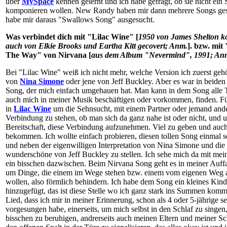
über
MySpace
kennen gelernt und ich habe gefragt, ob sie nicht ein 
komponieren wollen. New Randy haben mir dann mehrere Songs ges
habe mir daraus "Swallows Song" ausgesucht.
Was verbindet dich mit "Lilac Wine" [
1950 von James Shelton ko
auch von Elkie Brooks und Eartha Kitt gecovert; Anm.
]. bzw. mit
The Way" von Nirvana [
aus dem Album "Nevermind", 1991; An
Bei "Lilac Wine" weiß ich nicht mehr, welche Version ich zuerst gehö
von
Nina Simone
oder jene von Jeff Buckley. Aber es war in beiden
Song, der mich einfach umgehauen hat. Man kann in dem Song alle 
auch mich in meiner Musik beschäftigen oder vorkommen, finden. Fü
in
Lilac Wine
um die Sehnsucht, mit einem Partner oder jemand ande
Verbindung zu stehen, ob man sich da ganz nahe ist oder nicht, und 
Bereitschaft, diese Verbindung aufzunehmen. Viel zu geben und auch
bekommen. Ich wollte einfach probieren, diesen tollen Song einmal se
und neben der eigenwilligen Interpretation von Nina Simone und die 
wunderschöne von Jeff Buckley zu stellen. Ich sehe mich da mit me
ein bisschen dazwischen. Beim Nirvana Song geht es in meiner Auff
um Dinge, die einem im Wege stehen bzw. einem vom eigenen Weg 
wollen, also förmlich behindern. Ich habe dem Song ein kleines Kind
hinzugefügt, das ist diese Stelle wo ich ganz stark ins Summen komme
Lied, dass ich mir in meiner Erinnerung, schon als 4 oder 5-jährige se
vorgesungen habe, einerseits, um mich selbst in den Schlaf zu singen
bisschen zu beruhigen, andrerseits auch meinen Eltern und meiner S