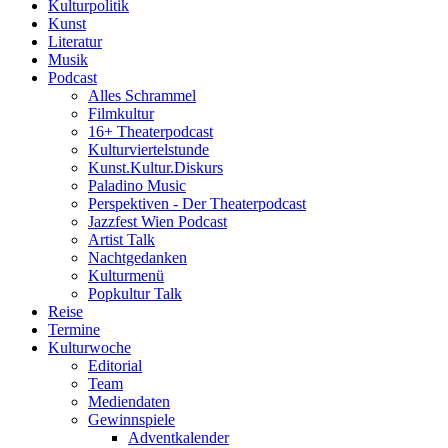
Kulturpolitik
Kunst
Literatur
Musik
Podcast
Alles Schrammel
Filmkultur
16+ Theaterpodcast
Kulturviertelstunde
Kunst.Kultur.Diskurs
Paladino Music
Perspektiven - Der Theaterpodcast
Jazzfest Wien Podcast
Artist Talk
Nachtgedanken
Kulturmenü
Popkultur Talk
Reise
Termine
Kulturwoche
Editorial
Team
Mediendaten
Gewinnspiele
Adventkalender