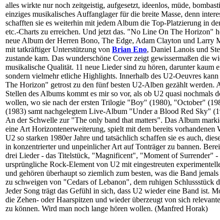
alles wirkte nur noch zeitgeistig, aufgesetzt, ideenlos, müde, bombast
einziges musikalisches Auffanglager für die breite Masse, denn inter
schafften sie es weiterhin mit jedem Album die Top-Platzierung in
etc.-Charts zu erreichen. Und jetzt das. "No Line On The Horizon" he
neue Album der Herren Bono, The Edge, Adam Clayton und Larry Mu
mit tatkräftiger Unterstützung von
Brian Eno
, Daniel Lanois und Ste
zustande kam. Das wunderschöne Cover zeigt gewissermaßen die wi
musikalische Qualität. 11 neue Lieder sind zu hören, darunter kaum 
sondern vielmehr etliche Highlights. Innerhalb des U2-Oeuvres kan
The Horizon" getrost zu den fünf besten U2-Alben gezählt werden. 
Stellen des Albums kommt es mir so vor, als ob U2 quasi nochmals d
wollen, wo sie nach der ersten Trilogie "Boy" (1980), "October" (1
(1983) samt nachgelegtem Live-Album "Under a Blood Red Sky" (1
An der Schwelle zur "The only band that matters". Das Album markie
eine Art Horizontenerweiterung, spielt mit dem bereits vorhandenen 
U2 so starken 1980er Jahre und tatsächlich schaffen sie es auch, die
in konzentrierter und unpeinlicher Art auf Tonträger zu bannen. Bereit
drei Lieder - das Titelstück, "Magnificent", "Moment of Surrender" -
ursprüngliche Rock-Element von U2 mit eingestreuten experimentel
und gehören überhaupt so ziemlich zum besten, was die Band jemals 
zu schweigen von "Cedars of Lebanon", dem ruhigen Schlussstück 
Jeder Song trägt das Gefühl in sich, dass U2 wieder eine Band ist. Mot
die Zehen- oder Haarspitzen und wieder überzeugt von sich relevan
zu können. Wird man noch lange hören wollen. (Manfred Horak)