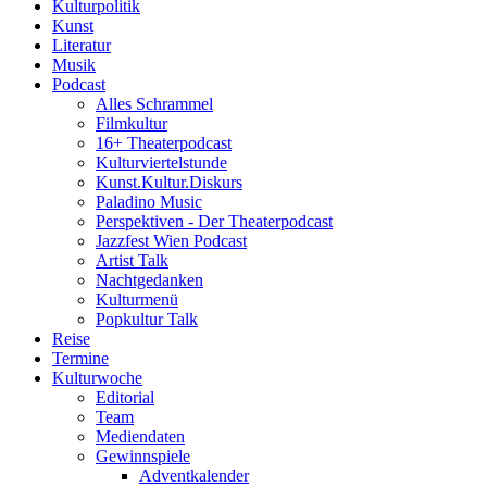
Kulturpolitik
Kunst
Literatur
Musik
Podcast
Alles Schrammel
Filmkultur
16+ Theaterpodcast
Kulturviertelstunde
Kunst.Kultur.Diskurs
Paladino Music
Perspektiven - Der Theaterpodcast
Jazzfest Wien Podcast
Artist Talk
Nachtgedanken
Kulturmenü
Popkultur Talk
Reise
Termine
Kulturwoche
Editorial
Team
Mediendaten
Gewinnspiele
Adventkalender