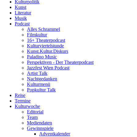
Kulturpolitik
Kunst
Literatur
Musik
Podcast
Alles Schrammel
Filmkultur
16+ Theaterpodcast
Kulturviertelstunde
Kunst.Kultur.Diskurs
Paladino Music
Perspektiven - Der Theaterpodcast
Jazzfest Wien Podcast
Artist Talk
Nachtgedanken
Kulturmenü
Popkultur Talk
Reise
Termine
Kulturwoche
Editorial
Team
Mediendaten
Gewinnspiele
Adventkalender