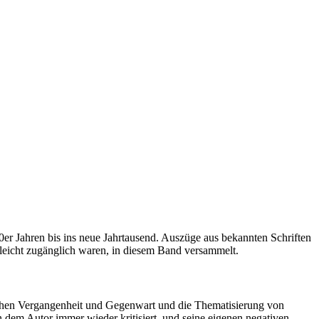
0er Jahren bis ins neue Jahrtausend. Auszüge aus bekannten Schriften
t leicht zugänglich waren, in diesem Band versammelt.
ischen Vergangenheit und Gegenwart und die Thematisierung von
 dem Autor immer wieder kritisiert, und seine eigenen negativen