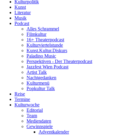
Kulturpolitik
Kunst
Literatur
Musik
Podcast
Alles Schrammel
Filmkultur
16+ Theaterpodcast
Kulturviertelstunde
Kunst.Kultur.Diskurs
Paladino Music
Perspektiven - Der Theaterpodcast
Jazzfest Wien Podcast
Artist Talk
Nachtgedanken
Kulturmenü
Popkultur Talk
Reise
Termine
Kulturwoche
Editorial
Team
Mediendaten
Gewinnspiele
Adventkalender