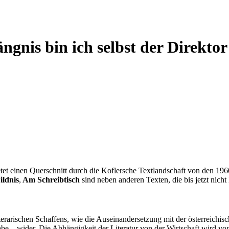
gnis bin ich selbst der Direktor
tet einen Querschnitt durch die Koflersche Textlandschaft von den 196
ildnis
,
Am Schreibtisch
sind neben anderen Texten, die bis jetzt nich
terarischen Schaffens, wie die Auseinandersetzung mit der österreich
e – wider. Die Abhängigkeit der Literatur von der Wirtschaft wird von