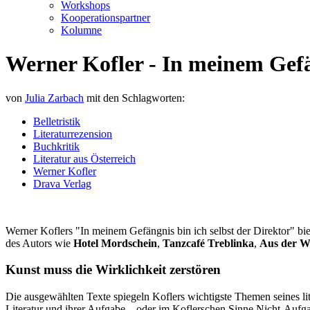
Workshops
Kooperationspartner
Kolumne
Werner Kofler - In meinem Gefän
von
Julia Zarbach
mit den Schlagworten:
Belletristik
Literaturrezension
Buchkritik
Literatur aus Österreich
Werner Kofler
Drava Verlag
Werner Koflers "In meinem Gefängnis bin ich selbst der Direktor" bie
des Autors wie
Hotel Mordschein
,
Tanzcafé Treblinka
,
Aus der W
Kunst muss die Wirklichkeit zerstören
Die ausgewählten Texte spiegeln Koflers wichtigste Themen seines li
Literatur und ihrer Aufgabe – oder im Koflerschen Sinne Nicht-Aufgab