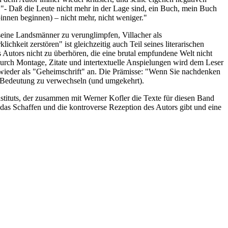
k: "- Daß die Leute nicht mehr in der Lage sind, ein Buch, mein Buch
innen beginnen) – nicht mehr, nicht weniger."
 seine Landsmänner zu verunglimpfen, Villacher als
chkeit zerstören" ist gleichzeitig auch Teil seines literarischen
utors nicht zu überhören, die eine brutal empfundene Welt nicht
. Durch Montage, Zitate und intertextuelle Anspielungen wird dem Leser
er wieder als "Geheimschrift" an. Die Prämisse: "Wenn Sie nachdenken
r Bedeutung zu verwechseln (und umgekehrt).
stituts, der zusammen mit Werner Kofler die Texte für diesen Band
das Schaffen und die kontroverse Rezeption des Autors gibt und eine