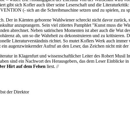
ert gibt sich Kofler auch über seine Leserschaft und die Literaturkriti
INVENTION (- sich an die Schreibmaschine setzen und zu spielen, zu sp
irisch. Der in Kärnten geborene Wahlwiener schreckt nicht davor zurück,
kultur anzuprangern. Sein viel zitiertes Pamphlet "Kunst muss die Wirkli
en abrechnet. Neben satirischen Momenten ist aber auch die Wut des A
e Kohärenz ab, um so die Wahrheit zu dekonstruieren und zu kritisieren
itionelle Literaturverständnis richtet. So mutet Koflers Werk auch imm
 ein augenzwinkernder Aufruf an den Leser, das Zeichen nicht mit de
ratur in Klagenfurt und wissenschaftlicher Leiter des Robert Musil In
aben sind ein Nachwort des Herausgebers, das dem Leser Einblicke in 
Der Hirt auf dem Felsen
liest. //
bst der Direktor