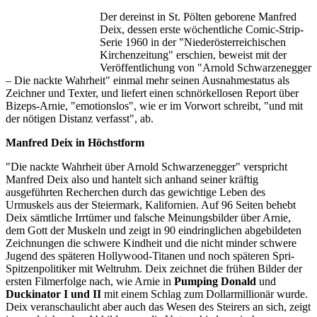
Der dereinst in St. Pölten geborene Manfred
Deix, dessen erste wöchentliche Comic-Strip-
Serie 1960 in der "Niederösterreichischen
Kirchenzeitung" erschien, beweist mit der
Veröffentlichung von "Arnold Schwarzenegger
– Die nackte Wahrheit" einmal mehr seinen Ausnahmestatus als
Zeichner und Texter, und liefert einen schnörkellosen Report über
Bizeps-Arnie, "emotionslos", wie er im Vorwort schreibt, "und mit
der nötigen Distanz verfasst", ab.
Manfred Deix in Höchstform
"Die nackte Wahrheit über Arnold Schwarzenegger" verspricht
Manfred Deix also und hantelt sich anhand seiner kräftig
ausgeführten Recherchen durch das gewichtige Leben des
Urmuskels aus der Steiermark, Kalifornien. Auf 96 Seiten behebt
Deix sämtliche Irrtümer und falsche Meinungsbilder über Arnie,
dem Gott der Muskeln und zeigt in 90 eindringlichen abgebildeten
Zeichnungen die schwere Kindheit und die nicht minder schwere
Jugend des späteren Hollywood-Titanen und noch späteren Spri-
Spitzenpolitiker mit Weltruhm. Deix zeichnet die frühen Bilder der
ersten Filmerfolge nach, wie Arnie in
Pumping Donald
und
Duckinator I und II
mit einem Schlag zum Dollarmillionär wurde.
Deix veranschaulicht aber auch das Wesen des Steirers an sich, zeigt