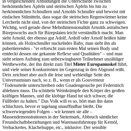
in vergleichenden Abbildungen die Unterschiede zwischen
herkömmlichen Äpfeln und steirischen Äpfeln bis hin zu
herkömmlichen Schnullern und Arnolds Schnuller und beweist mit
einfachen Stilmitteln, dass sogar die steirischen Regenwürmer keine
Lercherln nicht sind, von der steirischen Fichte ganz zu schweigen.
Wichtig, weil gerade diese Mehrdimensionalität Arnolds astralischen
Bizepswuchs auch für Bizepslaien leicht verständlich macht. Man
sieht Arnold, der ebenso gut Adolf, Ardolf oder Arnolf heißen hätte
können, als Holzschnuller nuckelndes Baby, man sieht ihn als
pubertierenden - "er erforscht zum ersten Mal seinen Body und
entdeckt dessen nie gekannte Reflexe und Qualitäten" – und man
sieht seinen Aufstieg zum unbezwingbaren Teilnehmer unzähliger
Wettbewerbe, der ihn direkt zum Titel
Mister Europamuskel
führt,
und viele seiner Konkurrenten im Gegenzug in den Abgrund reißt.
Deix zeichnet aber auch die leise und wehleidige Seite des
Universumstars nach, so z. B., wenn er als Gouverneur
"Todesurteile unterschreiben oder Gnadengesuche per Federstrich
ablehnen muss. Da schütteln Weinkrämpfe den Körper des großen
kräftigen Mannes, und die klobige Hand tut sich schwer, die
Füllfeder zu halten." Das Volk will es so, hört man ihn dann
schluchzen, bevor er tagelang unauffindbar bleibt. Die
schwerwiegenden Folgen – wir kennen sie alle –
Massendemonstrationen in der Steiermark, Abbruch sämtlicher
Freundschaftsbeziehungen und Warenausfuhrstopp für Kernöl,
Verhackertes, Klachelsuppe, etc., inklusive. Der sensible