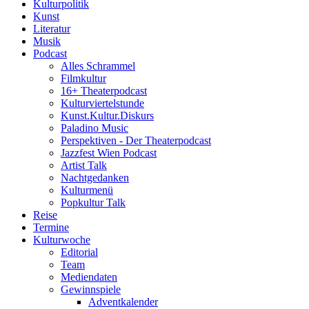
Kulturpolitik
Kunst
Literatur
Musik
Podcast
Alles Schrammel
Filmkultur
16+ Theaterpodcast
Kulturviertelstunde
Kunst.Kultur.Diskurs
Paladino Music
Perspektiven - Der Theaterpodcast
Jazzfest Wien Podcast
Artist Talk
Nachtgedanken
Kulturmenü
Popkultur Talk
Reise
Termine
Kulturwoche
Editorial
Team
Mediendaten
Gewinnspiele
Adventkalender