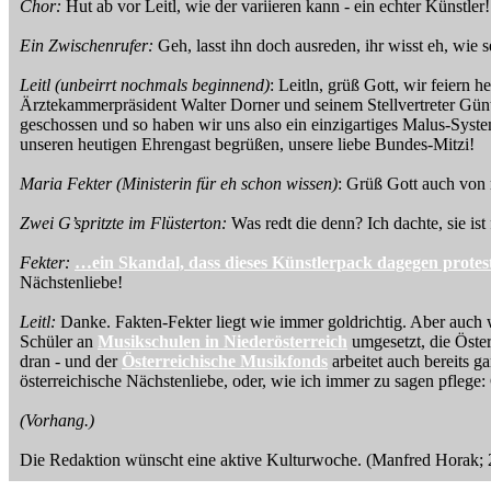
Chor:
Hut ab vor Leitl, wie der variieren kann - ein echter Künstler!
Ein Zwischenrufer:
Geh, lasst ihn doch ausreden, ihr wisst eh, wie s
Leitl
(unbeirrt nochmals beginnend)
: Leitln, grüß Gott, wir feiern
Ärztekammerpräsident Walter Dorner und seinem Stellvertreter Günt
geschossen und so haben wir uns also ein einzigartiges Malus-System 
unseren heutigen Ehrengast begrüßen, unsere liebe Bundes-Mitzi!
Maria Fekter (Ministerin für eh schon wissen)
: Grüß Gott auch von 
Zwei G’spritzte im Flüsterton:
Was redt die denn? Ich dachte, sie ist
Fekter:
…ein Skandal, dass dieses Künstlerpack dagegen protest
Nächstenliebe!
Leitl:
Danke. Fakten-Fekter liegt wie immer goldrichtig. Aber auch w
Schüler an
Musikschulen in Niederösterreich
umgesetzt, die Öster
dran - und der
Österreichische Musikfonds
arbeitet auch bereits g
österreichische Nächstenliebe, oder, wie ich immer zu sagen pflege:
(Vorhang.)
Die Redaktion wünscht eine aktive Kulturwoche. (Manfred Horak; 