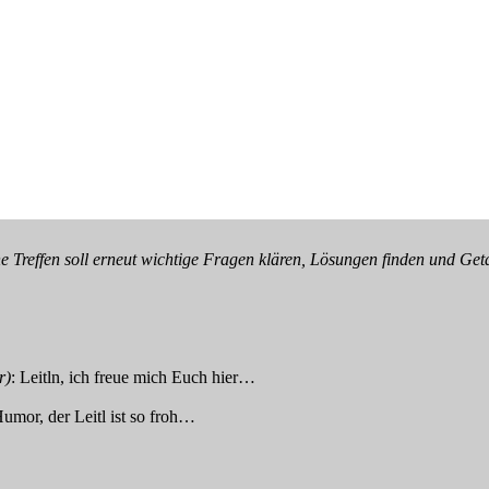
effen soll erneut wichtige Fragen klären, Lösungen finden und Getane
r)
: Leitln, ich freue mich Euch hier…
umor, der Leitl ist so froh…