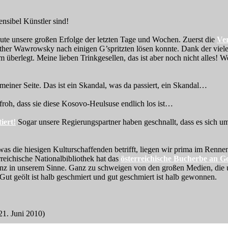
ensibel Künstler sind!
 heute unsere großen Erfolge der letzten Tage und Wochen. Zuerst die
Ver
her Wawrowsky nach einigen G’spritzten lösen konnte. Dank der vielen 
überlegt. Meine lieben Trinkgesellen, das ist aber noch nicht alles! Wei
meiner Seite. Das ist ein Skandal, was da passiert, ein Skandal…
 froh, dass sie diese Kosovo-Heulsuse endlich los ist…
iert!
Sogar unsere Regierungspartner haben geschnallt, dass es sich um
as die hiesigen Kulturschaffenden betrifft, liegen wir prima im Renn
reichische Nationalbibliothek hat das
österreichische Bucherbe an G
anz in unserem Sinne. Ganz zu schweigen von den großen Medien, die un
 Gut geölt ist halb geschmiert und gut geschmiert ist halb gewonnen.
21. Juni 2010)