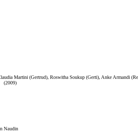
audia Martini (Gertrud), Roswitha Soukup (Gerti), Anke Armandi (Ren
et
(2009)
ien Naudin