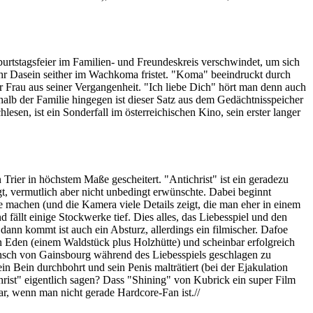
urtstagsfeier im Familien- und Freundeskreis verschwindet, um sich
 ihr Dasein seither im Wachkoma fristet. "Koma" beeindruckt durch
 Frau aus seiner Vergangenheit. "Ich liebe Dich" hört man denn auch
alb der Familie hingegen ist dieser Satz aus dem Gedächtnisspeicher
lesen, ist ein Sonderfall im österreichischen Kino, sein erster langer
Trier in höchstem Maße gescheitert. "Antichrist" ist ein
geradezu
gt, vermutlich aber nicht unbedingt erwünschte. Dabei beginnt
 machen (und die Kamera viele Details zeigt, die man eher in einem
d fällt einige Stockwerke tief. Dies alles, das Liebesspiel und den
ann kommt ist auch ein Absturz, allerdings ein filmischer. Dafoe
in Eden (einem Waldstück plus Holzhütte) und scheinbar erfolgreich
nsch von Gainsbourg während des Liebesspiels geschlagen zu
in Bein durchbohrt und sein Penis malträtiert (bei der Ejakulation
christ" eigentlich sagen? Dass "Shining" von Kubrick ein super Film
r, wenn man nicht gerade Hardcore-Fan ist.//