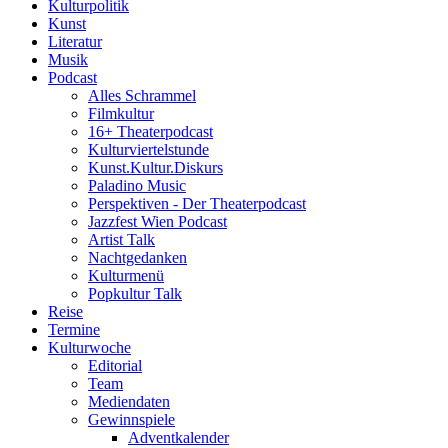
Kulturpolitik
Kunst
Literatur
Musik
Podcast
Alles Schrammel
Filmkultur
16+ Theaterpodcast
Kulturviertelstunde
Kunst.Kultur.Diskurs
Paladino Music
Perspektiven - Der Theaterpodcast
Jazzfest Wien Podcast
Artist Talk
Nachtgedanken
Kulturmenü
Popkultur Talk
Reise
Termine
Kulturwoche
Editorial
Team
Mediendaten
Gewinnspiele
Adventkalender