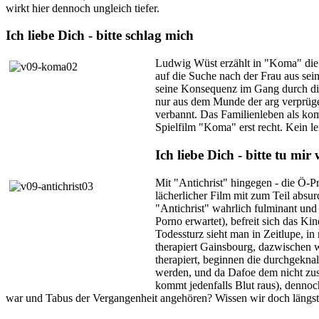
wirkt hier dennoch ungleich tiefer.
Ich liebe Dich - bitte schlag mich
Ludwig Wüst erzählt in "Koma" die 
auf die Suche nach der Frau aus sei
seine Konsequenz im Gang durch die
nur aus dem Munde der arg verprügel
verbannt. Das Familienleben als ko
Spielfilm "Koma" erst recht. Kein le
Ich liebe Dich - bitte tu mir
Mit "Antichrist" hingegen - die Ö-Pr
lächerlicher Film mit zum Teil absu
"Antichrist" wahrlich fulminant und
Porno erwartet), befreit sich das Kin
Todessturz sieht man in Zeitlupe, i
therapiert Gainsbourg, dazwischen w
therapiert, beginnen die durchgekn
werden, und da Dafoe dem nicht zusti
kommt jedenfalls Blut raus), dennoc
war und Tabus der Vergangenheit angehören? Wissen wir doch längst, 