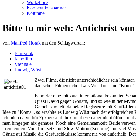
Workshops
Kooperationspartner
Kolumne
Bitte tu mir weh: Antichrist v
von
Manfred Horak
mit den Schlagworten:
Filmkritik
Kinofilm
Viennale
Ludwig Wüst
Zwei Filme, die nicht unterschiedlicher sein könnte
dänischen Filmemacher Lars Von Trier und "Koma" 
Fährt der eine mit zwei international bekannten Sch
Quasi David gegen Goliath, und so wie in der Mytholo
Gemeinsamkeit, da beide Regisseure mit Snuff-Eleme
Idee zu "Koma", so erzählte es Ludwig Wüst nach der erfolgreichen 
ich mich da verhört?) zugesandt bekam, diesen aber nicht öffnen und 
man hingegen nix genaues. Noch eine Gemeinsamkeit: Beide verwend
Trennenden: Von Trier setzt auf Slow Motion (Zeitlupe), auf viel Mus
Gänze auf Musik, die Geräuschkulisse kommt nie von außerhalb. Detail