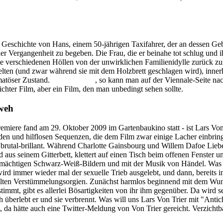
Geschichte von Hans, einem 50-jährigen Taxifahrer, der an dessen Geb
ner Vergangenheit zu begeben. Die Frau, die er beinahe tot schlug und
 verschiedenen Höllen von der unwirklichen Familienidylle zurück zur
ten (und zwar während sie mit dem Holzbrett geschlagen wird), innerh
matöser Zustand.
Ludwig Wüst
, so kann man auf der Viennale-Seite nach
ichter Film, aber ein Film, den man unbedingt sehen sollte.
 weh
emiere fand am 29. Oktober 2009 im Gartenbaukino statt - ist Lars Von 
rden und hilflosen Sequenzen, die dem Film zwar einige Lacher einbrin
 brutal-brillant. Während Charlotte Gainsbourg und Willem Dafoe Liebe
d aus seinem Gitterbett, klettert auf einen Tisch beim offenen Fenster un
n mächtigen Schwarz-Weiß-Bildern und mit der Musik von Händel. Was d
ird immer wieder mal der sexuelle Trieb ausgelebt, und dann, bereits 
allten Verstümmelungsorgien. Zunächst harmlos beginnend mit dem Wu
mmt, gibt es allerlei Bösartigkeiten von ihr ihm gegenüber. Da wird se
h überlebt er und sie verbrennt. Was will uns Lars Von Trier mit "Anti
da hätte auch eine Twitter-Meldung von Von Trier gereicht. Verzichtba