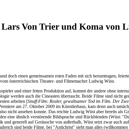
on Lars Von Trier und Koma von
n und doch einen gemeinsamen roten Faden mit sich herumtragen, feierte
vom österreichischen Theater- und Filmemacher Ludwig Wüst.
auspieler und einer fetten Produktion auf, kommt der andere ohne inter
gie werden auch die Cineasten überrascht. Beide Filme sind nicht gerad
nten arbeiten [
Snuff-Film: Realer, gewaltsamer Tod im Film. Der Zwec
Premiere am 27. Oktober 2009 im Künstlerhaus, kam denn auch tatsäch
also nicht ansehen konnte. Das reichte Ludwig Wüst aber bereits als Gr
en eine ähnlich verstörende Bildsprache und Rückblenden (Wüst: "De
ik und generell auf Geräusche von außerhalb, Wüst setzt zwar auch auf 
reich sind beide Filme, bei "Antichrist" sieht man alles (willkommen 