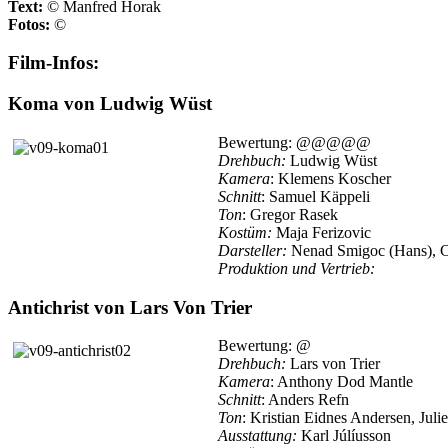
Text:
© Manfred Horak
Fotos:
©
Viennale
Film-Infos:
Koma von Ludwig Wüst
Bewertung: @@@@@
Drehbuch:
Ludwig Wüst
Kamera
: Klemens Koscher
Schnitt
: Samuel Käppeli
Ton
: Gregor Rasek
Kostüm:
Maja Ferizovic
Darsteller:
Nenad Smigoc (Hans), Cl
Produktion und Vertrieb:
film-pla.n
Antichrist von Lars Von Trier
Bewertung: @
Drehbuch:
Lars von Trier
Kamera
: Anthony Dod Mantle
Sch
nitt
: Anders Refn
Ton
: Kristian Eidnes Andersen, Jul
Ausstattung:
Karl Júlíusson