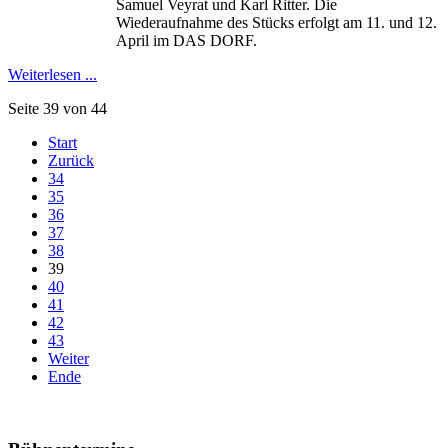
Samuel Veyrat und Karl Ritter. Die
Wiederaufnahme des Stücks erfolgt am 11. und 12.
April im DAS DORF.
Weiterlesen ...
Seite 39 von 44
Start
Zurück
34
35
36
37
38
39
40
41
42
43
Weiter
Ende