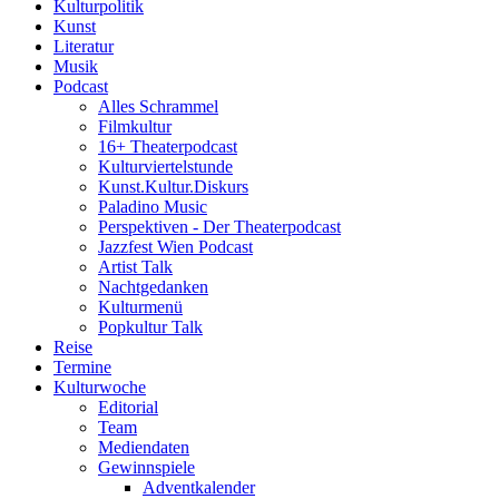
Kulturpolitik
Kunst
Literatur
Musik
Podcast
Alles Schrammel
Filmkultur
16+ Theaterpodcast
Kulturviertelstunde
Kunst.Kultur.Diskurs
Paladino Music
Perspektiven - Der Theaterpodcast
Jazzfest Wien Podcast
Artist Talk
Nachtgedanken
Kulturmenü
Popkultur Talk
Reise
Termine
Kulturwoche
Editorial
Team
Mediendaten
Gewinnspiele
Adventkalender