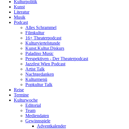
Kulturpolitik
Kunst
Literatur
Musik
Podcast
Alles Schrammel
Filmkultur
16+ Theaterpodcast
Kulturviertelstunde
Kunst.Kultur.Diskurs
Paladino Music
Perspektiven - Der Theaterpodcast
Jazzfest Wien Podcast
Artist Talk
Nachtgedanken
Kulturmenü
Popkultur Talk
Reise
Termine
Kulturwoche
Editorial
Team
Mediendaten
Gewinnspiele
Adventkalender