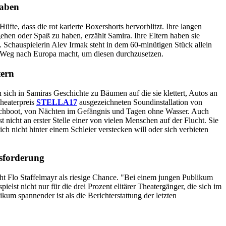
haben
üfte, dass die rot karierte Boxershorts hervorblitzt. Ihre langen
gehen oder Spaß zu haben, erzählt Samira. Ihre Eltern haben sie
t. Schauspielerin Alev Irmak steht in dem 60-minütigen Stück allein
n Weg nach Europa macht, um diesen durchzusetzen.
tern
sich in Samiras Geschichte zu Bäumen auf die sie klettert, Autos an
Theaterpreis
STELLA17
ausgezeichneten Soundinstallation von
lauchboot, von Nächten im Gefängnis und Tagen ohne Wasser. Auch
st nicht an erster Stelle einer von vielen Menschen auf der Flucht. Sie
h nicht hinter einem Schleier verstecken will oder sich verbieten
usforderung
eht Flo Staffelmayr als riesige Chance. "Bei einem jungen Publikum
lst nicht nur für die drei Prozent elitärer Theatergänger, die sich im
kum spannender ist als die Berichterstattung der letzten