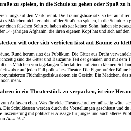
traße zu spielen, in die Schule zu gehen oder Spaß zu 
n Jungs auf den Markt rennt. Die Trainingshose sitzt so tief auf ihrer H
st es Mädchen nicht erlaubt auf der Straße zu spielen, in die Schule zu 
besser einen falschen Sohn zu haben als gar keinen Sohn, haben sie gesag
er 14- jährigen Afghanin, die ihren eigenen Kopf hat und sich auf de
tecken will oder sich verbieten lässt auf Bäume zu klet
une. Rund herum sitzt das Publikum. Die Gitter aus Draht verwandeln 
eichzeitig sind die Gitter und Bauzäune Teil der genialen und mit dem 
rzählt das Mädchen von tagelangen Überfahrten auf einem kleinen Sch
tück - aber auf jeden Fall politisches Theater. Die Figur auf der Bühne i
nonymisierten Flüchtlingsdiskussionen ein Gesicht. Ein Mädchen, das sic
n noch mehr.
ahren in ein Theaterstück zu verpacken, ist eine Hera
te zum Anfassen eben. Was für viele Theaterschreiber mühselig wäre, si
. Die Schulklassen werden durch die Vorstellungen geschleust und du spie
e Inszenierung mit politischer Aussage für junges und auch älteres Publi
 von
Ansicht
. //