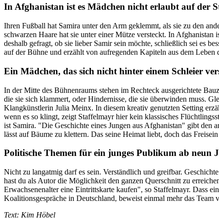
In Afghanistan ist es Mädchen nicht erlaubt auf der S
Ihren Fußball hat Samira unter den Arm geklemmt, als sie zu den andere
schwarzen Haare hat sie unter einer Mütze versteckt. In Afghanistan i
deshalb gefragt, ob sie lieber Samir sein möchte, schließlich sei es 
auf der Bühne und erzählt von aufregenden Kapiteln aus dem Leben d
Ein Mädchen, das sich nicht hinter einem Schleier vers
In der Mitte des Bühnenraums stehen im Rechteck ausgerichtete Bauzä
die sie sich klammert, oder Hindernisse, die sie überwinden muss. Gl
Klangkünstlerin Julia Meinx. In diesem kreativ genutzten Setting e
wenn es so klingt, zeigt Staffelmayr hier kein klassisches Flüchtlingss
ist Samira. "Die Geschichte eines Jungen aus Afghanistan" gibt den a
lässt auf Bäume zu klettern. Das seine Heimat liebt, doch das Freisei
Politische Themen für ein junges Publikum ab neun J
Nicht zu langatmig darf es sein. Verständlich und greifbar. Geschich
hast du als Autor die Möglichkeit den ganzen Querschnitt zu erreichen
Erwachsenenalter eine Eintrittskarte kaufen", so Staffelmayr. Dass ein
Koalitionsgespräche in Deutschland, beweist einmal mehr das Team
Text: Kim Höbel