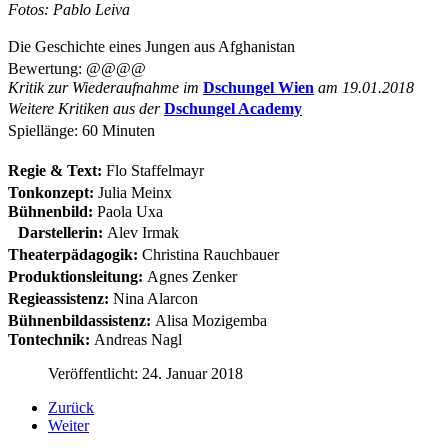
Fotos: Pablo Leiva
Die Geschichte eines Jungen aus Afghanistan
Bewertung: @@@@
Kritik zur Wiederaufnahme im
Dschungel Wien
am 19.01.2018
Weitere Kritiken aus der
Dschungel Academy
Spiellänge: 60 Minuten
Regie & Text:
Flo Staffelmayr
Tonkonzept:
Julia Meinx
Bühnenbild:
Paola Uxa
Darstellerin:
Alev Irmak
Theaterpädagogik:
Christina Rauchbauer
Produktionsleitung:
Agnes Zenker
Regieassistenz:
Nina Alarcon
Bühnenbildassistenz:
Alisa Mozigemba
Tontechnik:
Andreas Nagl
Veröffentlicht: 24. Januar 2018
Zurück
Weiter