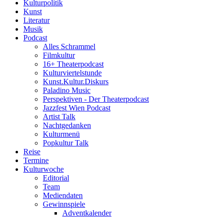
Kulturpolitik
Kunst
Literatur
Musik
Podcast
Alles Schrammel
Filmkultur
16+ Theaterpodcast
Kulturviertelstunde
Kunst.Kultur.Diskurs
Paladino Music
Perspektiven - Der Theaterpodcast
Jazzfest Wien Podcast
Artist Talk
Nachtgedanken
Kulturmenü
Popkultur Talk
Reise
Termine
Kulturwoche
Editorial
Team
Mediendaten
Gewinnspiele
Adventkalender