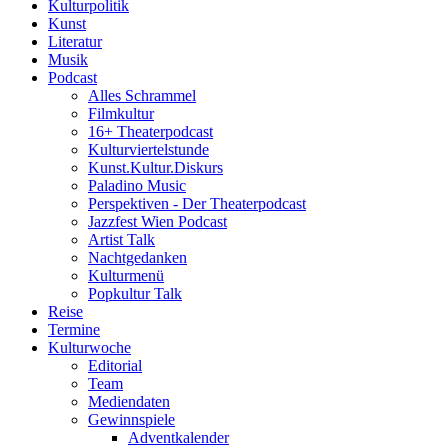
Kulturpolitik
Kunst
Literatur
Musik
Podcast
Alles Schrammel
Filmkultur
16+ Theaterpodcast
Kulturviertelstunde
Kunst.Kultur.Diskurs
Paladino Music
Perspektiven - Der Theaterpodcast
Jazzfest Wien Podcast
Artist Talk
Nachtgedanken
Kulturmenü
Popkultur Talk
Reise
Termine
Kulturwoche
Editorial
Team
Mediendaten
Gewinnspiele
Adventkalender