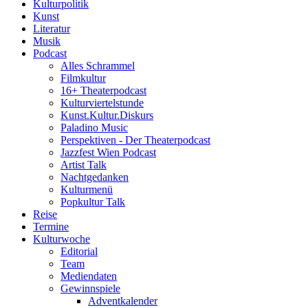
Kulturpolitik
Kunst
Literatur
Musik
Podcast
Alles Schrammel
Filmkultur
16+ Theaterpodcast
Kulturviertelstunde
Kunst.Kultur.Diskurs
Paladino Music
Perspektiven - Der Theaterpodcast
Jazzfest Wien Podcast
Artist Talk
Nachtgedanken
Kulturmenü
Popkultur Talk
Reise
Termine
Kulturwoche
Editorial
Team
Mediendaten
Gewinnspiele
Adventkalender