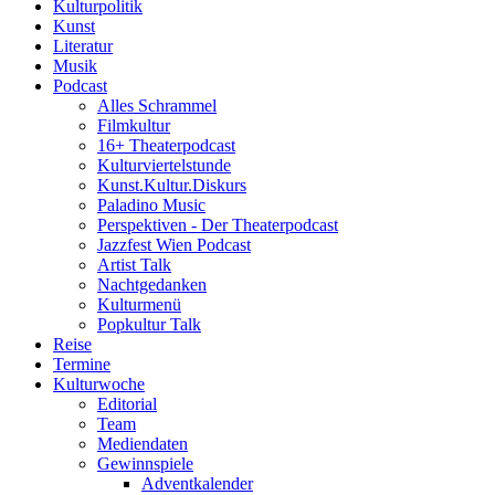
Kulturpolitik
Kunst
Literatur
Musik
Podcast
Alles Schrammel
Filmkultur
16+ Theaterpodcast
Kulturviertelstunde
Kunst.Kultur.Diskurs
Paladino Music
Perspektiven - Der Theaterpodcast
Jazzfest Wien Podcast
Artist Talk
Nachtgedanken
Kulturmenü
Popkultur Talk
Reise
Termine
Kulturwoche
Editorial
Team
Mediendaten
Gewinnspiele
Adventkalender