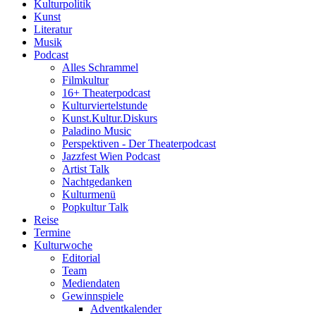
Kulturpolitik
Kunst
Literatur
Musik
Podcast
Alles Schrammel
Filmkultur
16+ Theaterpodcast
Kulturviertelstunde
Kunst.Kultur.Diskurs
Paladino Music
Perspektiven - Der Theaterpodcast
Jazzfest Wien Podcast
Artist Talk
Nachtgedanken
Kulturmenü
Popkultur Talk
Reise
Termine
Kulturwoche
Editorial
Team
Mediendaten
Gewinnspiele
Adventkalender