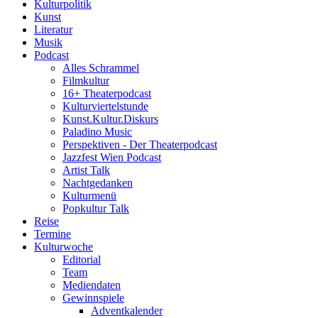
Kulturpolitik
Kunst
Literatur
Musik
Podcast
Alles Schrammel
Filmkultur
16+ Theaterpodcast
Kulturviertelstunde
Kunst.Kultur.Diskurs
Paladino Music
Perspektiven - Der Theaterpodcast
Jazzfest Wien Podcast
Artist Talk
Nachtgedanken
Kulturmenü
Popkultur Talk
Reise
Termine
Kulturwoche
Editorial
Team
Mediendaten
Gewinnspiele
Adventkalender