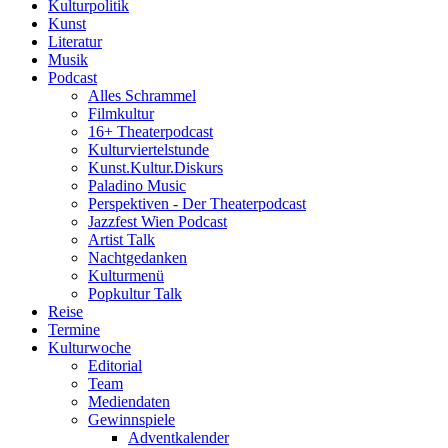
Kulturpolitik
Kunst
Literatur
Musik
Podcast
Alles Schrammel
Filmkultur
16+ Theaterpodcast
Kulturviertelstunde
Kunst.Kultur.Diskurs
Paladino Music
Perspektiven - Der Theaterpodcast
Jazzfest Wien Podcast
Artist Talk
Nachtgedanken
Kulturmenü
Popkultur Talk
Reise
Termine
Kulturwoche
Editorial
Team
Mediendaten
Gewinnspiele
Adventkalender