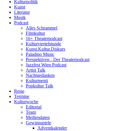
Kulturpolitik
Kunst
Literatur
Musik
Podcast
Alles Schrammel
Filmkultur
16+ Theaterpodcast
Kulturviertelstunde
Kunst.Kultur.Diskurs
Paladino Music
Perspektiven - Der Theaterpodcast
Jazzfest Wien Podcast
Artist Talk
Nachtgedanken
Kulturmenü
Popkultur Talk
Reise
Termine
Kulturwoche
Editorial
Team
Mediendaten
Gewinnspiele
Adventkalender