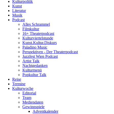
Kulturpolitik
Kunst
Literatur
Musik
Podcast
Alles Schrammel
Filmkultur
16+ Theaterpodcast
Kulturviertelstunde
Kunst.Kultur.Diskurs
Paladino Music
Perspektiven - Der Theaterpodcast
Jazzfest Wien Podcast
Artist Talk
Nachtgedanken
Kulturmenü
Popkultur Talk
Reise
Termine
Kulturwoche
Editorial
Team
Mediendaten
Gewinnspiele
Adventkalender