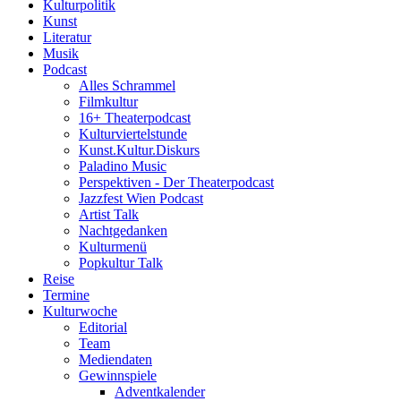
Kulturpolitik
Kunst
Literatur
Musik
Podcast
Alles Schrammel
Filmkultur
16+ Theaterpodcast
Kulturviertelstunde
Kunst.Kultur.Diskurs
Paladino Music
Perspektiven - Der Theaterpodcast
Jazzfest Wien Podcast
Artist Talk
Nachtgedanken
Kulturmenü
Popkultur Talk
Reise
Termine
Kulturwoche
Editorial
Team
Mediendaten
Gewinnspiele
Adventkalender