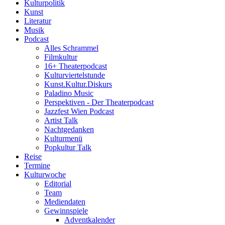
Kulturpolitik
Kunst
Literatur
Musik
Podcast
Alles Schrammel
Filmkultur
16+ Theaterpodcast
Kulturviertelstunde
Kunst.Kultur.Diskurs
Paladino Music
Perspektiven - Der Theaterpodcast
Jazzfest Wien Podcast
Artist Talk
Nachtgedanken
Kulturmenü
Popkultur Talk
Reise
Termine
Kulturwoche
Editorial
Team
Mediendaten
Gewinnspiele
Adventkalender