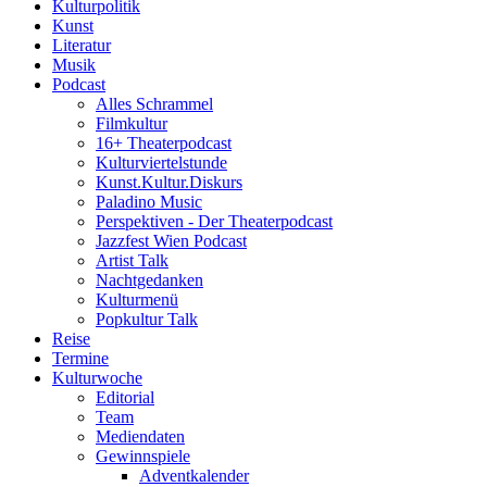
Kulturpolitik
Kunst
Literatur
Musik
Podcast
Alles Schrammel
Filmkultur
16+ Theaterpodcast
Kulturviertelstunde
Kunst.Kultur.Diskurs
Paladino Music
Perspektiven - Der Theaterpodcast
Jazzfest Wien Podcast
Artist Talk
Nachtgedanken
Kulturmenü
Popkultur Talk
Reise
Termine
Kulturwoche
Editorial
Team
Mediendaten
Gewinnspiele
Adventkalender