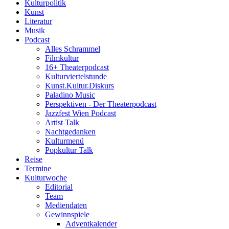
Kulturpolitik
Kunst
Literatur
Musik
Podcast
Alles Schrammel
Filmkultur
16+ Theaterpodcast
Kulturviertelstunde
Kunst.Kultur.Diskurs
Paladino Music
Perspektiven - Der Theaterpodcast
Jazzfest Wien Podcast
Artist Talk
Nachtgedanken
Kulturmenü
Popkultur Talk
Reise
Termine
Kulturwoche
Editorial
Team
Mediendaten
Gewinnspiele
Adventkalender