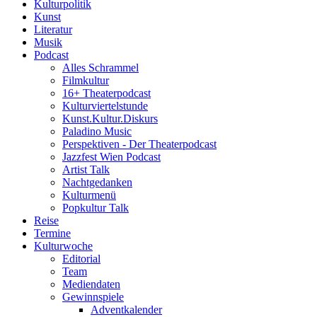
Kulturpolitik
Kunst
Literatur
Musik
Podcast
Alles Schrammel
Filmkultur
16+ Theaterpodcast
Kulturviertelstunde
Kunst.Kultur.Diskurs
Paladino Music
Perspektiven - Der Theaterpodcast
Jazzfest Wien Podcast
Artist Talk
Nachtgedanken
Kulturmenü
Popkultur Talk
Reise
Termine
Kulturwoche
Editorial
Team
Mediendaten
Gewinnspiele
Adventkalender