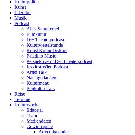
Kulturpolitik
Kunst
Literatur
Musik
Podcast
Alles Schrammel
Filmkultur
16+ Theaterpodcast
Kulturviertelstunde
Kunst.Kultur.Diskurs
Paladino Music
Perspektiven - Der Theaterpodcast
Jazzfest Wien Podcast
Artist Talk
Nachtgedanken
Kulturmenü
Popkultur Talk
Reise
Termine
Kulturwoche
Editorial
Team
Mediendaten
Gewinnspiele
Adventkalender