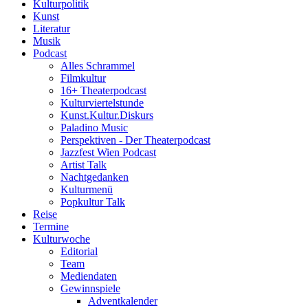
Kulturpolitik
Kunst
Literatur
Musik
Podcast
Alles Schrammel
Filmkultur
16+ Theaterpodcast
Kulturviertelstunde
Kunst.Kultur.Diskurs
Paladino Music
Perspektiven - Der Theaterpodcast
Jazzfest Wien Podcast
Artist Talk
Nachtgedanken
Kulturmenü
Popkultur Talk
Reise
Termine
Kulturwoche
Editorial
Team
Mediendaten
Gewinnspiele
Adventkalender