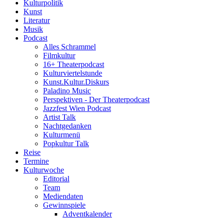
Kulturpolitik
Kunst
Literatur
Musik
Podcast
Alles Schrammel
Filmkultur
16+ Theaterpodcast
Kulturviertelstunde
Kunst.Kultur.Diskurs
Paladino Music
Perspektiven - Der Theaterpodcast
Jazzfest Wien Podcast
Artist Talk
Nachtgedanken
Kulturmenü
Popkultur Talk
Reise
Termine
Kulturwoche
Editorial
Team
Mediendaten
Gewinnspiele
Adventkalender