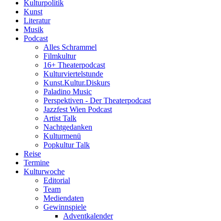
Kulturpolitik
Kunst
Literatur
Musik
Podcast
Alles Schrammel
Filmkultur
16+ Theaterpodcast
Kulturviertelstunde
Kunst.Kultur.Diskurs
Paladino Music
Perspektiven - Der Theaterpodcast
Jazzfest Wien Podcast
Artist Talk
Nachtgedanken
Kulturmenü
Popkultur Talk
Reise
Termine
Kulturwoche
Editorial
Team
Mediendaten
Gewinnspiele
Adventkalender