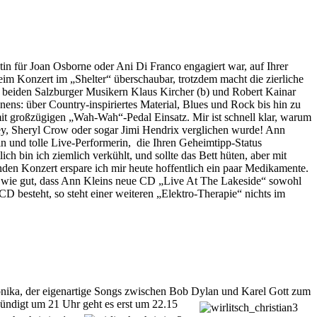
istin für Joan Osborne oder Ani Di Franco engagiert
war, auf Ihrer
im Konzert im „Shelter“ überschaubar, trotzdem macht die zierliche
 beiden Salzburger Musikern Klaus Kircher (b) und Robert Kainar
nnens: über Country-inspiriertes Material, Blues und Rock bis hin zu
mit großzügigen „Wah-Wah“-Pedal Einsatz. Mir ist schnell klar, warum
vey, Sheryl Crow oder sogar Jimi Hendrix verglichen wurde! Ann
tin und tolle Live-Performerin, die Ihren Geheimtipp-Status
ich bin ich ziemlich verkühlt, und sollte das Bett hüten, aber mit
den Konzert erspare ich mir heute hoffentlich ein paar Medikamente.
 - wie gut, dass Ann Kleins neue CD „Live At The Lakeside“ sowohl
-CD besteht, so steht einer weiteren „Elektro-Therapie“ nichts im
monika, der eigenartige Songs zwischen Bob Dylan und Karel Gott zum
kündigt um 21 Uhr geht es
erst um 22.15