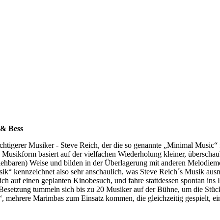
 & Bess
ichtigerer Musiker - Steve Reich, der die so genannte „Minimal Music“ 
Musikform basiert auf der vielfachen Wiederholung kleiner, überschau
iehbaren) Weise und bilden in der
Überlagerung mit anderen Melodiemo
sik“ kennzeichnet also sehr anschaulich, was Steve Reich´s Musik aus
ich auf einen geplanten Kinobesuch, und fahre stattdessen spontan in
r Besetzung tummeln sich bis zu 20 Musiker auf der Bühne, um die Stü
, mehrere Marimbas zum Einsatz kommen, die gleichzeitig gespielt, e