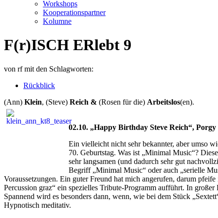
Workshops
Kooperationspartner
Kolumne
F(r)ISCH ERlebt 9
von
rf
mit den Schlagworten:
Rückblick
(Ann)
Klein
, (Steve)
Reich &
(Rosen für die)
Arbeitslos
(en).
02.10. „Happy Birthday Steve Reich“, Porgy
Ein vielleicht nicht sehr bekannter, aber umso w
70. Geburtstag. Was ist „Minimal Music“? Diese 
sehr langsamen (und dadurch sehr gut nachvollz
Begriff „Minimal Music“ oder auch „serielle Mu
Voraussetzungen. Ein guter Freund hat mich angerufen, darum pfeife 
Percussion graz“ ein spezielles Tribute-Programm aufführt. In große
Spannend wird es besonders dann, wenn, wie bei dem Stück „Sextett“
Hypnotisch meditativ.