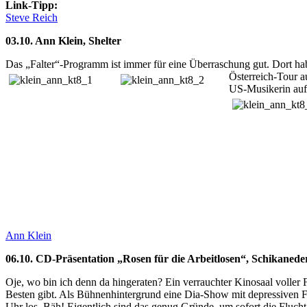
Link-Tipp:
Steve Reich
03.10. Ann Klein, Shelter
Das „Falter“-Programm ist immer für eine Überraschung gut. Dort habe
Österreich-Tour a
US-Musikerin auf 
Ann Klein
06.10. CD-Präsentation „Rosen für die Arbeitlosen“, Schikanede
Oje, wo bin ich denn da hingeraten? Ein verrauchter Kinosaal volle
Besten gibt. Als Bühnenhintergrund eine Dia-Show mit depressiven 
Uhr los. Bäh! Eigentlich sind das genug Gründe, um sofort die Flucht 