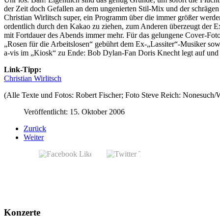
der Zeit doch Gefallen an dem ungenierten Stil-Mix und der schrägen 
Christian Wirlitsch super, ein Programm über die immer größer wer
ordentlich durch den Kakao zu ziehen, zum Anderen überzeugt der Ex-
mit Fortdauer des Abends immer mehr. Für das gelungene Cover-Foto
„Rosen für die Arbeitslosen“ gebührt dem Ex-„Lassiter“-Musiker so
a-vis im „Kiosk“ zu Ende: Bob Dylan-Fan Doris Knecht legt auf und a
Link-Tipp:
Christian Wirlitsch
(Alle Texte und Fotos: Robert Fischer; Foto Steve Reich: Nonesuch
Veröffentlicht: 15. Oktober 2006
Zurück
Weiter
Konzerte