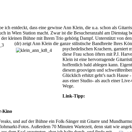
 ich entdeckt, dass eine gewisse Ann Klein, die u.a. schon als Gitarr
uch in Wien Station macht. Zwar ist die Besucheranzahl am Dienstag be
der kleinen Bühne mit Ihrem Trio gehörig Dampf. Unterstützt von den
(dr) zeigt Ann Klein die ganze stilistische Bandbreite Ihres Kö
psychedelischen Krachern, garniert 
diese Frau schon öfters mit P.J. Har
Klein ist eine hervorragende Gitarris
hoffentlich bald ablegen kann. Eigentl
diesem groovigen und schweißtreiben
Glücklich erhitzt geht’s nach Hause
aus einer Studio- als auch einer Live
Wege.
Link-Tipp:
r-Kino
r Freaks, und auf der Bühne ein Folk-Sänger mit Gitarre und Mundhar
Flohmarkt-Fotos. Außerdem 70 Minuten Wartezeit, denn statt wie ange
aus dem Saal anzutreten, aber ich halte durch, und finde mit