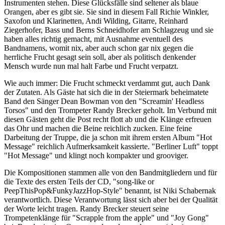
Instrumenten stehen. Diese Glücksfälle sind seltener als blaue
Orangen, aber es gibt sie. Sie sind in diesem Fall Richie Winkler,
Saxofon und Klarinetten, Andi Wilding, Gitarre, Reinhard
Ziegerhofer, Bass und Berns Schneidhofer am Schlagzeug und sie
haben alles richtig gemacht, mit Ausnahme eventuell des
Bandnamens, womit nix, aber auch schon gar nix gegen die
herrliche Frucht gesagt sein soll, aber als politisch denkender
Mensch wurde nun mal halt Farbe und Frucht verpatzt.
Wie auch immer: Die Frucht schmeckt verdammt gut, auch Dank
der Zutaten. Als Gäste hat sich die in der Steiermark beheimatete
Band den Sänger Dean Bowman von den "Screamin' Headless
Torsos" und den Trompeter Randy Brecker geholt. Im Verbund mit
diesen Gästen geht die Post recht flott ab und die Klänge erfreuen
das Ohr und machen die Beine reichlich zucken. Eine feine
Darbeitung der Truppe, die ja schon mit ihrem ersten Album "Hot
Message" reichlich Aufmerksamkeit kassierte. "Berliner Luft" toppt
"Hot Message" und klingt noch kompakter und grooviger.
Die Kompositionen stammen alle von den Bandmitgliedern und für
die Texte des ersten Teils der CD, "song-like or
PeepThisPop&FunkyJazzHop-Style" benannt, ist Niki Schabernak
verantwortlich. Diese Verantwortung lässt sich aber bei der Qualität
der Worte leicht tragen. Randy Brecker steuert seine
Trompetenklänge für "Scrapple from the apple" und "Joy Gong"