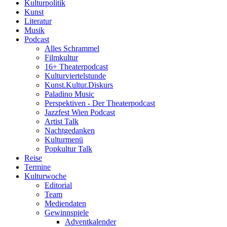
Kulturpolitik
Kunst
Literatur
Musik
Podcast
Alles Schrammel
Filmkultur
16+ Theaterpodcast
Kulturviertelstunde
Kunst.Kultur.Diskurs
Paladino Music
Perspektiven - Der Theaterpodcast
Jazzfest Wien Podcast
Artist Talk
Nachtgedanken
Kulturmenü
Popkultur Talk
Reise
Termine
Kulturwoche
Editorial
Team
Mediendaten
Gewinnspiele
Adventkalender