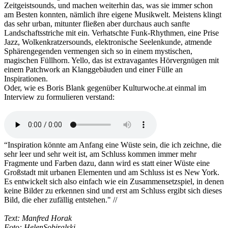
Zeitgeistsounds, und machen weiterhin das, was sie immer schon
am Besten konnten, nämlich ihre eigene Musikwelt. Meistens klingt
das sehr urban, mitunter fließen aber durchaus auch sanfte
Landschaftsstriche mit ein. Verhatschte Funk-Rhythmen, eine Prise
Jazz, Wolkenkratzersounds, elektronische Seelenkunde, atmende
Sphärengegenden vermengen sich so in einem mystischen,
magischen Füllhorn. Yello, das ist extravagantes Hörvergnügen mit
einem Patchwork an Klanggebäuden und einer Fülle an
Inspirationen.
Oder, wie es Boris Blank gegenüber Kulturwoche.at einmal im
Interview zu formulieren verstand:
“Inspiration könnte am Anfang eine Wüste sein, die ich zeichne, die
sehr leer und sehr weit ist, am Schluss kommen immer mehr
Fragmente und Farben dazu, dann wird es statt einer Wüste eine
Großstadt mit urbanen Elementen und am Schluss ist es New York.
Es entwickelt sich also einfach wie ein Zusammensetzspiel, in denen
keine Bilder zu erkennen sind und erst am Schluss ergibt sich dieses
Bild, die eher zufällig entstehen." //
Text: Manfred Horak
Foto: HelenSobiralski