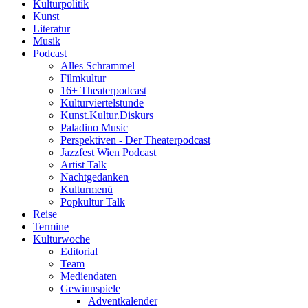
Kulturpolitik
Kunst
Literatur
Musik
Podcast
Alles Schrammel
Filmkultur
16+ Theaterpodcast
Kulturviertelstunde
Kunst.Kultur.Diskurs
Paladino Music
Perspektiven - Der Theaterpodcast
Jazzfest Wien Podcast
Artist Talk
Nachtgedanken
Kulturmenü
Popkultur Talk
Reise
Termine
Kulturwoche
Editorial
Team
Mediendaten
Gewinnspiele
Adventkalender